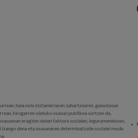
aurrean, hala nola biztanleriaren zahartzearen, gaixotasun
rean, hirugarren olatuko osasun publikoa sortzen da,
 osasunean eragiten duten faktore sozialen, ingurumenekoen,
 izango dena eta osasunaren determinatzaile sozialei modu
na.