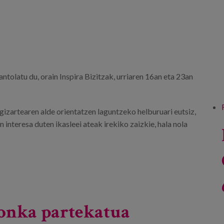
tolatu du, orain Inspira Bizitzak, urriaren 16an eta 23an
gizartearen alde orientatzen laguntzeko helburuari eutsiz,
interesa duten ikasleei ateak irekiko zaizkie, hala nola
ronka partekatua