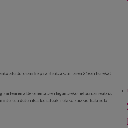
tolatu du, orain Inspira Bizitzak, urriaren 21ean Eureka!
gizartearen alde orientatzen laguntzeko helburuari eutsiz,
interesa duten ikasleei ateak irekiko zaizkie, hala nola