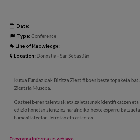
Date:
Type:
Conference
Line of Knowledge:
Location:
Donostia - San Sebastián
Kutxa Fundazioak Bizitza Zientifikoen beste topaketa bat an
Zientzia Museoa.
Gazteei beren talentuak eta zaletasunak identifikatzen eta 
edizio honetan zientziez haraindiko beste esparru batzuetan 
humanitateetan, letretan eta arteetan.
Programa
Informazio gehiago