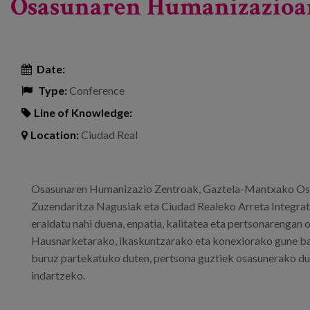
Osasunaren Humanizazioar
Date:
Type:
Conference
Line of Knowledge:
Location:
Ciudad Real
Osasunaren Humanizazio Zentroak, Gaztela-Mantxako Osas
Zuzendaritza Nagusiak eta Ciudad Realeko Arreta Integrat
eraldatu nahi duena, enpatia, kalitatea eta pertsonarengan 
Hausnarketarako, ikaskuntzarako eta konexiorako gune ba
buruz partekatuko duten, pertsona guztiek osasunerako d
indartzeko.