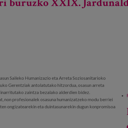
i buruzko XXIX. Jardunald
un Saileko Humanizazio eta Arreta Soziosanitarioko
uko Gerentziak antolatutako hitzordua, osasun arreta
oinarritutako zaintza bezalako alderdien bidez.
t, non profesionalek osasuna humanizatzeko modu berriei
uten ongizatearekin eta duintasunarekin dugun konpromisoa