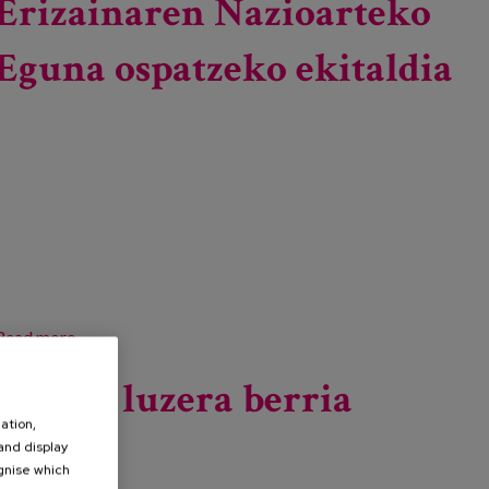
Erizainaren Nazioarteko
Eguna ospatzeko ekitaldia
Read more
about Erizainaren Nazioarteko Eguna ospatzeko
ekitaldia
Bizitza luzera berria
ation,
 and display
Read more
about Bizitza luzera berria
ognise which