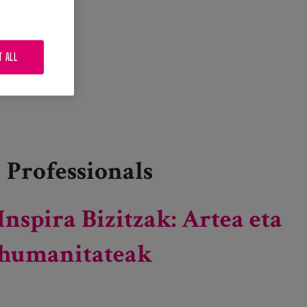
.
T ALL
Professionals
Inspira Bizitzak: Artea eta
humanitateak