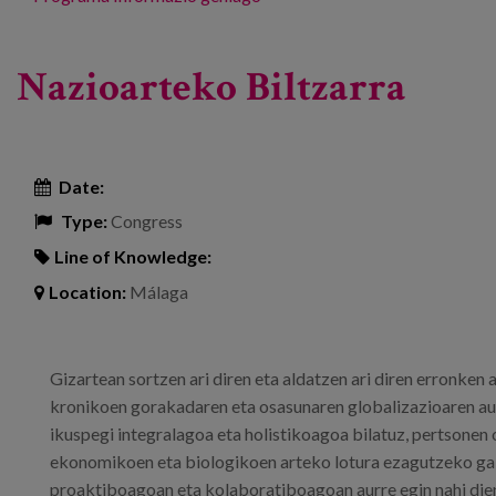
Nazioarteko Biltzarra
Date:
Type:
Congress
Line of Knowledge:
Location:
Málaga
Gizartean sortzen ari diren eta aldatzen ari diren erronken 
kronikoen gorakadaren eta osasunaren globalizazioaren aur
ikuspegi integralagoa eta holistikoagoa bilatuz, pertsonen
ekonomikoen eta biologikoen arteko lotura ezagutzeko gai
proaktiboagoan eta kolaboratiboagoan aurre egin nahi die