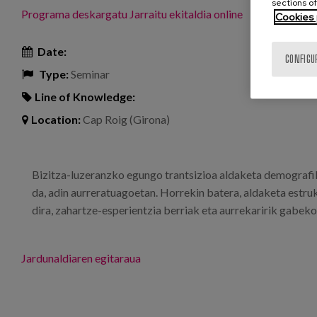
sections of
Programa deskargatu
Jarraitu ekitaldia online
Cookies 
Date:
CONFIGU
Type:
Seminar
Line of Knowledge:
Location:
Cap Roig (Girona)
Bizitza-luzeranzko egungo trantsizioa aldaketa demografik
da, adin aurreratuagoetan. Horrekin batera, aldaketa estru
dira, zahartze-esperientzia berriak eta aurrekaririk gabeko
Jardunaldiaren egitaraua