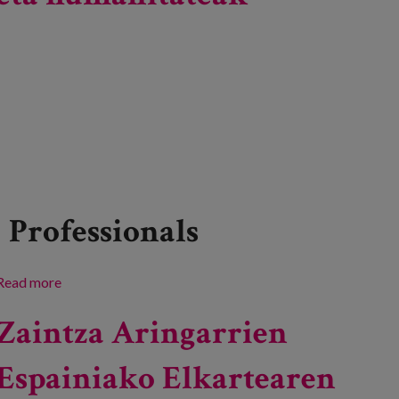
Professionals
Read more
about Inspira Bizitza 2024: Artea eta humanitateak
Zaintza Aringarrien
Espainiako Elkartearen