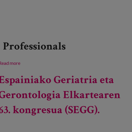
Professionals
Read more
about Inspira Bizitzak: Artea eta humanitateak
Espainiako Geriatria eta
Gerontologia Elkartearen
63. kongresua (SEGG).