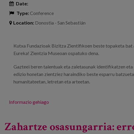
Date:
Type:
Conference
Location:
Donostia - San Sebastián
Kutxa Fundazioak Bizitza Zientifikoen beste topaketa bat an
Eureka! Zientzia Museoan ospatuko dena.
Gazteei beren talentuak eta zaletasunak identifikatzen eta 
edizio honetan zientziez haraindiko beste esparru batzuetan 
humanitateetan, letretan eta arteetan.
Informazio gehiago
Zahartze osasungarria: er