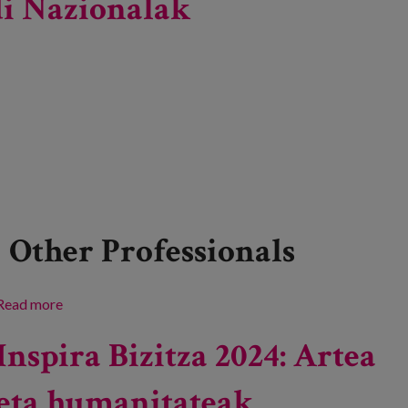
i Nazionalak
Other Professionals
Read more
about Osasunaren Humanizazioari buruzko XXIX.
Jardunaldi Nazionalak
Inspira Bizitza 2024: Artea
eta humanitateak