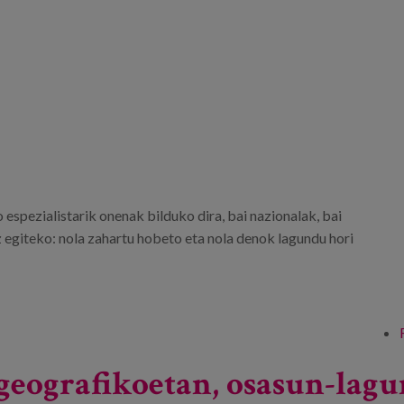
 espezialistarik onenak bilduko dira, bai nazionalak, bai
z egiteko: nola zahartu hobeto eta nola denok lagundu hori
geografikoetan, osasun-lag