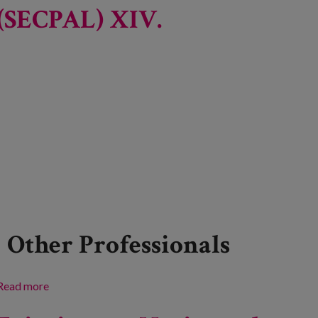
(SECPAL) XIV.
Other Professionals
Read more
about Zaintza Aringarrien Espainiako Elkartearen
(SECPAL) XIV. Nazioarteko Biltzarra