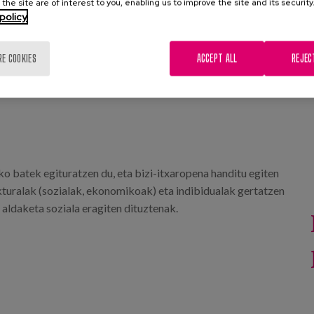
 the site are of interest to you, enabling us to improve the site and its security
policy
RE COOKIES
ACCEPT ALL
REJEC
o batek egituratzen du, eta bizi-itxaropena handitu egiten
kturalak (sozialak, ekonomikoak) eta indibidualak gertatzen
 aldaketa soziala eragiten dituztenak.