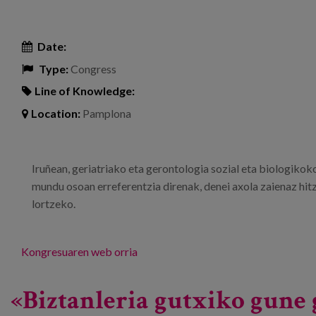
Date:
Type:
Congress
Line of Knowledge:
Location:
Pamplona
Iruñean, geriatriako eta gerontologia sozial eta biologikoko
mundu osoan erreferentzia direnak, denei axola zaienaz hit
lortzeko.
Kongresuaren web orria
«Biztanleria gutxiko gune 