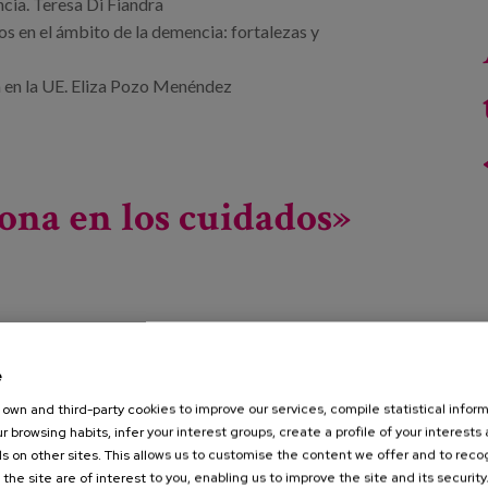
cia. Teresa Di Fiandra
s en el ámbito de la demencia: fortalezas y
 en la UE. Eliza Pozo Menéndez
ona en los cuidados»
e
own and third-party cookies to improve our services, compile statistical inform
r browsing habits, infer your interest groups, create a profile of your interests
s on other sites. This allows us to customise the content we offer and to rec
Erasmus + KA2 en el que se ha desarrollado un kit de
 the site are of interest to you, enabling us to improve the site and its security