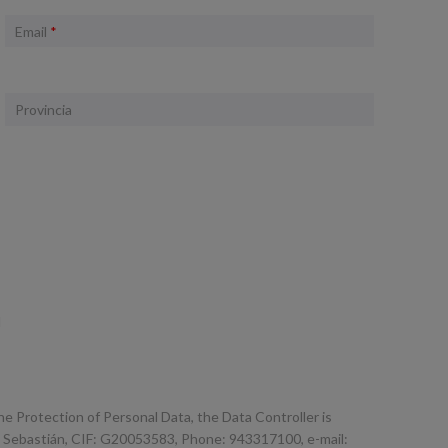
Email
*
Provincia
d
he Protection of Personal Data, the Data Controller is
Sebastián, CIF: G20053583, Phone: 943317100, e-mail: