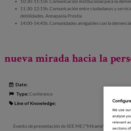
10:30-11:15h. Comunicación institucional para la demen
11:30-12:15h. Comunicación entre ciudadanos y servicio
debilidades. Annapaola Prestia
14:00-14:45h. Comunidades amigables con la demencia
nueva mirada hacia la pers
Date:
Type:
Conference
Configur
Line of Knowledge:
We use our 
analyse you
relevant ad
Evento de presentación de SEE ME ("Mírame"), un proyecto 
sections of