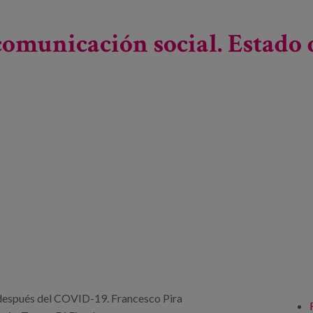
icas en cuidados de larga duración basadas en evidencias
omunicación social. Estado d
 después del COVID-19. Francesco Pira