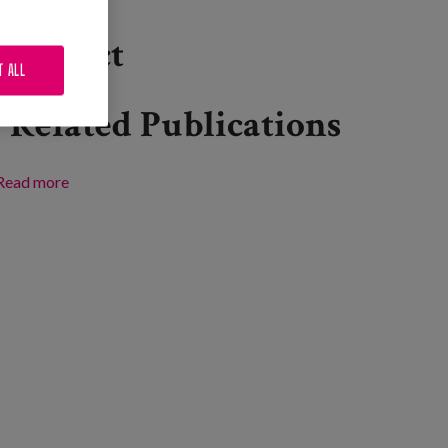
Project
T ALL
Related Publications
Read more
about Acompañar desde el talento y el sentido. «Claves
para adoptar una nueva mirada hacia la persona en los
cuidados»