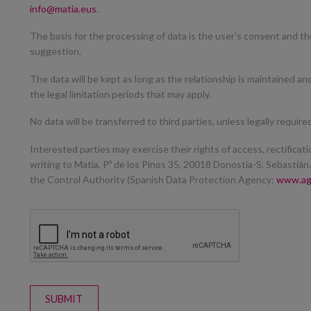
info@matia.eus
.
The basis for the processing of data is the user's consent and t
suggestion.
The data will be kept as long as the relationship is maintained an
the legal limitation periods that may apply.
No data will be transferred to third parties, unless legally require
Interested parties may exercise their rights of access, rectificatio
writing to Matia, Pº de los Pinos 35, 20018 Donostia-S. Sebastiá
the Control Authority (Spanish Data Protection Agency:
www.ag
SUBMIT