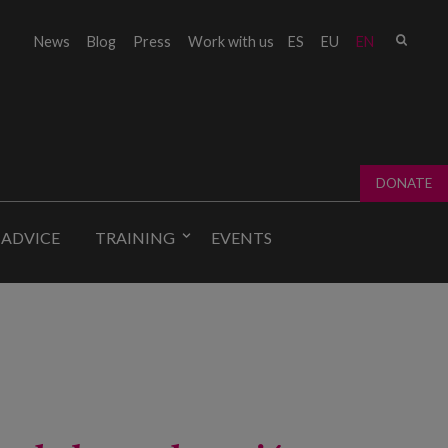
Sear
News
Blog
Press
Work with us
ES
EU
EN
Sear
fo
DONATE
 ADVICE
TRAINING
EVENTS