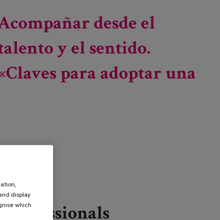
Estado del arte y propuestas de mejora"
Acompañar desde el
talento y el sentido.
«Claves para adoptar una
ation,
 and display
ognise which
Professionals
.