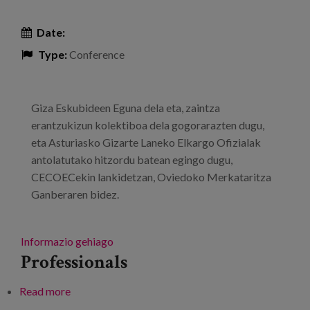
Date:
Type:
Conference
Giza Eskubideen Eguna dela eta, zaintza
erantzukizun kolektiboa dela gogorarazten dugu,
eta Asturiasko Gizarte Laneko Elkargo Ofizialak
antolatutako hitzordu batean egingo dugu,
CECOECekin lankidetzan, Oviedoko Merkataritza
Ganberaren bidez.
Informazio gehiago
Professionals
Read more
about Jardunaldi teknikoa: “Beharrak laguntzetik
bizitzak laguntzera: kasuen kudeaketa iraupen