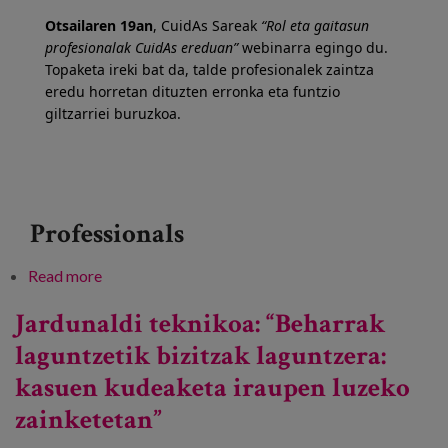
Blog
Otsailaren 19an
, CuidAs Sareak
“Rol eta gaitasun
profesionalak CuidAs ereduan”
webinarra egingo du.
Press
Topaketa ireki bat da, talde profesionalek zaintza
eredu horretan dituzten erronka eta funtzio
Work with us
giltzarriei buruzkoa.
es
eu
Professionals
en
Read more
about Rol eta gaitasun profesionalak CuidAs
ereduan
Jardunaldi teknikoa: “Beharrak
laguntzetik bizitzak laguntzera:
kasuen kudeaketa iraupen luzeko
zainketetan”