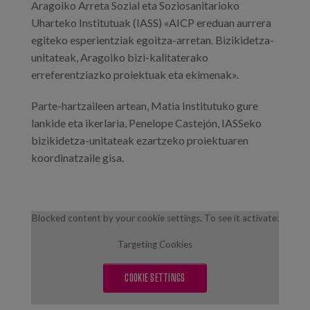
Aragoiko Arreta Sozial eta Soziosanitarioko
Uharteko Institutuak (IASS) «AICP ereduan aurrera
egiteko esperientziak egoitza-arretan. Bizikidetza-
unitateak, Aragoiko bizi-kalitaterako
erreferentziazko proiektuak eta ekimenak».
Parte-hartzaileen artean, Matia Institutuko gure
lankide eta ikerlaria, Penelope Castejón, IASSeko
bizikidetza-unitateak ezartzeko proiektuaren
koordinatzaile gisa.
Blocked content by your cookie settings. To see it activate:
Targeting Cookies
COOKIE SETTINGS