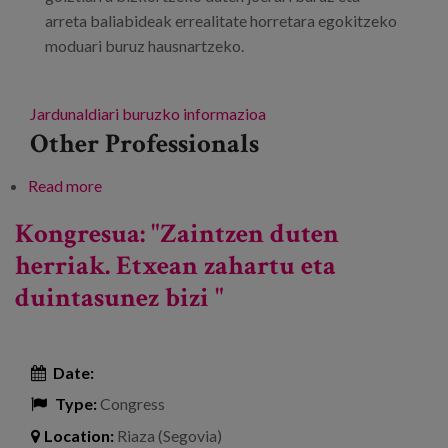
arreta baliabideak errealitate horretara egokitzeko
moduari buruz hausnartzeko.
Jardunaldiari buruzko informazioa
Other Professionals
Read more
about Jardunaldia: Osasun mentala, zahartzea eta
adinekoak
Kongresua: "Zaintzen duten
herriak. Etxean zahartu eta
duintasunez bizi "
Date:
Type:
Congress
Location:
Riaza (Segovia)