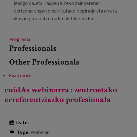
izango da, eta iraupen luzeko zainketetan
pertsonarengan oinarritutako begirada eta arreta
ikuspegia aldatzen adituak biltzen ditu.
Programa
Professionals
Other Professionals
Read more
about Pertsonarengan Oinarritutako Arretako 2.
jardunaldia: “Quan cuidan a algú esdevé un art”
cuidAs webinarra : zentroetako
erreferentziazko profesionala
Date:
Type:
Webinar