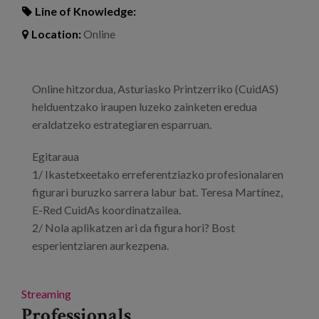
Line of Knowledge:
Location:
Online
Online hitzordua, Asturiasko Printzerriko (CuidAS)
helduentzako iraupen luzeko zainketen eredua
eraldatzeko estrategiaren esparruan.
Egitaraua
1/ Ikastetxeetako erreferentziazko profesionalaren
figurari buruzko sarrera labur bat. Teresa Martínez,
E-Red CuidAs koordinatzailea.
2/ Nola aplikatzen ari da figura hori? Bost
esperientziaren aurkezpena.
Streaming
Professionals