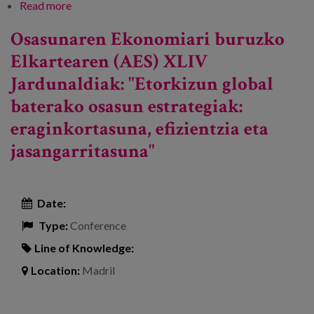
Read more
about Kongresua: "Zaintzen duten herriak. Etxean
zahartu eta duintasunez bizi "
Osasunaren Ekonomiari buruzko
Elkartearen (AES) XLIV
Jardunaldiak: "Etorkizun global
baterako osasun estrategiak:
eraginkortasuna, efizientzia eta
jasangarritasuna"
Date:
Type:
Conference
Line of Knowledge:
Location:
Madril