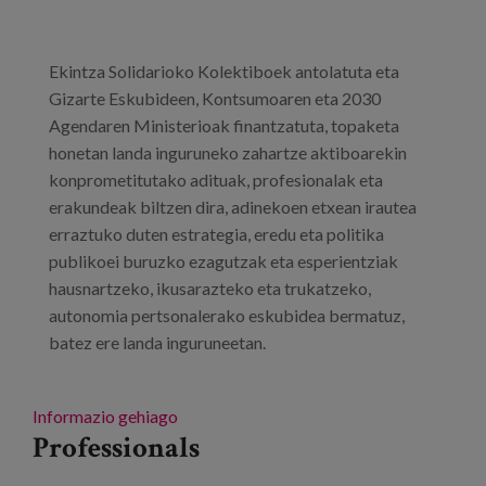
Ekintza Solidarioko Kolektiboek antolatuta eta
Gizarte Eskubideen, Kontsumoaren eta 2030
Agendaren Ministerioak finantzatuta, topaketa
honetan landa inguruneko zahartze aktiboarekin
konprometitutako adituak, profesionalak eta
erakundeak biltzen dira, adinekoen etxean irautea
erraztuko duten estrategia, eredu eta politika
publikoei buruzko ezagutzak eta esperientziak
hausnartzeko, ikusarazteko eta trukatzeko,
autonomia pertsonalerako eskubidea bermatuz,
batez ere landa inguruneetan.
Informazio gehiago
Professionals