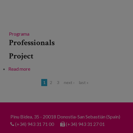
Programa
Professionals
Project
Read more
about AICP ereduan aurrera egiteko esperientziak
egoitza-arretan
Pages
1
2
3
next ›
last »
Pinu Bidea, 35 - 20018 Donostia-San Sebastián (Spain)
(+34) 943 31 71 00
(+34) 943 31 27 01