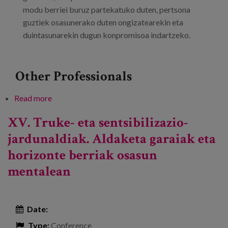
modu berriei buruz partekatuko duten, pertsona
guztiek osasunerako duten ongizatearekin eta
duintasunarekin dugun konpromisoa indartzeko.
Other Professionals
Read more
about Osasunaren Humanizazioari buruzko XXIX.
Jardunaldi Nazionalak
XV. Truke- eta sentsibilizazio-
jardunaldiak. Aldaketa garaiak eta
horizonte berriak osasun
mentalean
Date:
Type:
Conference