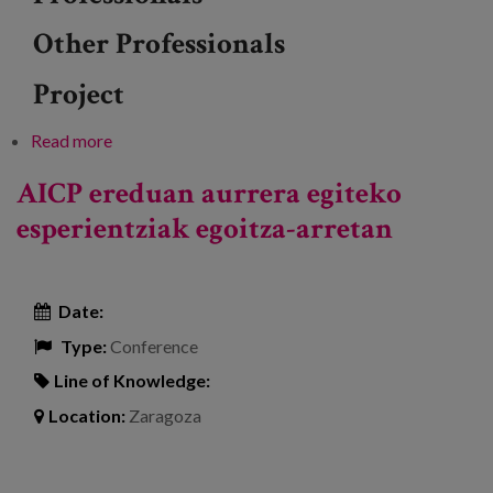
Other Professionals
Project
Read more
about cuidAs webinarra : zentroetako
erreferentziazko profesionala
AICP ereduan aurrera egiteko
esperientziak egoitza-arretan
Date:
Type:
Conference
Line of Knowledge:
Location:
Zaragoza