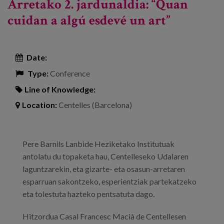
Arretako 2. jardunaldia: “Quan
cuidan a algú esdevé un art”
Date:
Type:
Conference
Line of Knowledge:
Location:
Centelles (Barcelona)
Pere Barnils Lanbide Heziketako Institutuak
antolatu du topaketa hau, Centelleseko Udalaren
laguntzarekin, eta gizarte- eta osasun-arretaren
esparruan sakontzeko, esperientziak partekatzeko
eta tolestuta hazteko pentsatuta dago.
Hitzordua Casal Francesc Macià de Centellesen