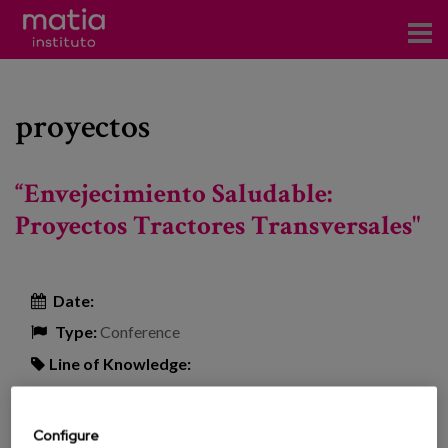
Institute
proyectos
Research
Publications
“Envejecimiento Saludable:
Participation in forums
Proyectos Tractores Transversales"
Technical consulting and advice
Date:
Training
Type:
Conference
Events
Line of Knowledge:
Location:
Vitoria-Gasteiz
News
Configure