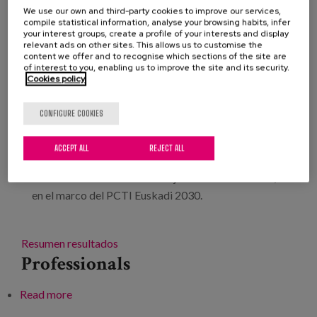
Blog
We use our own and third-party cookies to improve our services,
Acto que ha reunido a apersonas procedentes de
compile statistical information, analyse your browsing habits, infer
your interest groups, create a profile of your interests and display
Press
diferentes entidades del entorno sanitario,
relevant ads on other sites. This allows us to customise the
sociosanitario, científico, tecnológico, empresarial y
content we offer and to recognise which sections of the site are
Work with us
of interest to you, enabling us to improve the site and its security.
de la administración, han participado en un
Cookies policy
encuentro para identificar nuevos Proyectos
Tractores Transversales Colaborativos en el ámbito
es
CONFIGURE COOKIES
del Envejecimiento Saludable, celebrado el jueves,
eu
18 de enero, en el Palacio de Europa, en Vitoria-
ACCEPT ALL
REJECT ALL
Gasteiz. La jornada está relacionada con la Iniciativa
en
Tractora Transversal de Envejecimiento Saludable,
en el marco del PCTI Euskadi 2030.
Resumen resultados
Professionals
Read more
about “Envejecimiento Saludable: Proyectos
Tractores Transversales"