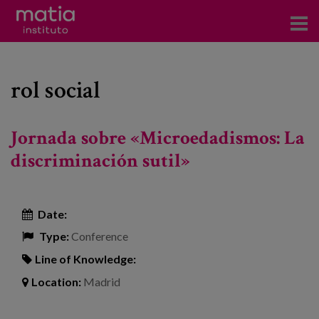
Institute
rol social
Research
Publications
Jornada sobre «Microedadismos: La
Participation in forums
discriminación sutil»
Technical consulting and advice
Date:
Training
Type:
Conference
Events
Line of Knowledge:
Location:
Madrid
News