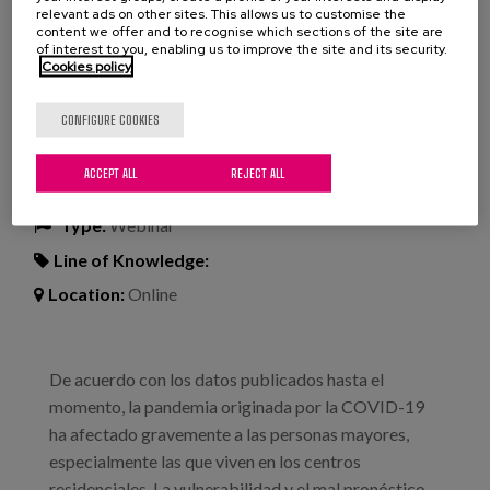
discriminación sutil»
relevant ads on other sites. This allows us to customise the
Repensando el papel social del
content we offer and to recognise which sections of the site are
of interest to you, enabling us to improve the site and its security.
envejecimiento en el marco de la
Cookies policy
COVID-19
CONFIGURE COOKIES
ACCEPT ALL
REJECT ALL
Date:
Type:
Webinar
Line of Knowledge:
Location:
Online
De acuerdo con los datos publicados hasta el
momento, la pandemia originada por la COVID-19
ha afectado gravemente a las personas mayores,
especialmente las que viven en los centros
residenciales. La vulnerabilidad y el mal pronóstico