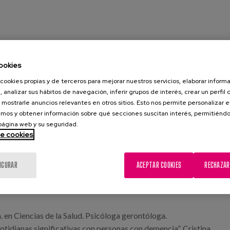
ookies
cookies propias y de terceros para mejorar nuestros servicios, elaborar inform
, analizar sus hábitos de navegación, inferir grupos de interés, crear un perfil 
 mostrarle anuncios relevantes en otros sitios. Esto nos permite personalizar 
mos y obtener información sobre qué secciones suscitan interés, permitién
", una cita organizada de manera conjunta por Zahartzaroa y
 página web y su seguridad.
 investigación colaborativa, así como el primer producto
de cookies
otidianas significativas para personas con demencia
nto de Políticas Sociales de la Diputación Foral de
IGURAR
ACEPTAR COOKIES
RECHAZAR
. en Ciencias de la Salud. Psicóloga gerontóloga.
otidianas significativas con personas con demencia”. Cristina