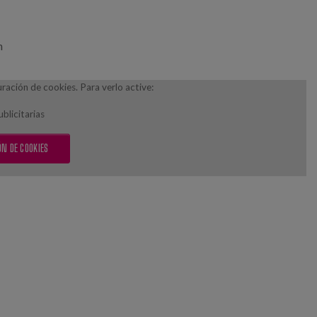
n
ación de cookies. Para verlo active:
blicitarias
N DE COOKIES