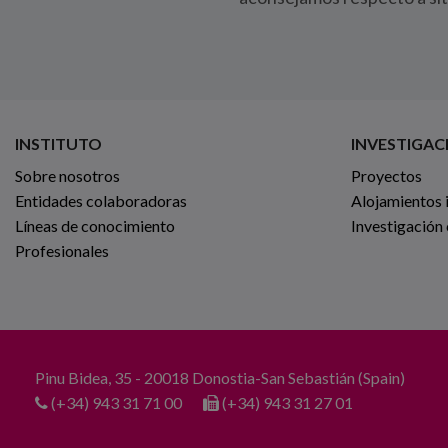
INSTITUTO
INVESTIGAC
Sobre nosotros
Proyectos
Entidades colaboradoras
Alojamientos 
Líneas de conocimiento
Investigación
Profesionales
Pinu Bidea, 35 - 20018 Donostia-San Sebastián (Spain)
(+34) 943 31 71 00
(+34) 943 31 27 01