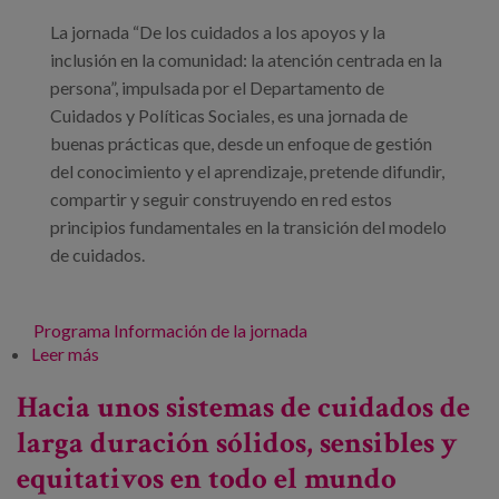
La jornada “De los cuidados a los apoyos y la
inclusión en la comunidad: la atención centrada en la
persona”, impulsada por el Departamento de
Cuidados y Políticas Sociales, es una jornada de
buenas prácticas que, desde un enfoque de gestión
del conocimiento y el aprendizaje, pretende difundir,
compartir y seguir construyendo en red estos
principios fundamentales en la transición del modelo
de cuidados.
Programa
Información de la jornada
Leer más
sobre Jornada de buenas prácticas: De los cuidados
a los apoyos y la inclusión en la comunidad: la
Hacia unos sistemas de cuidados de
atención centrada en la persona
larga duración sólidos, sensibles y
equitativos en todo el mundo