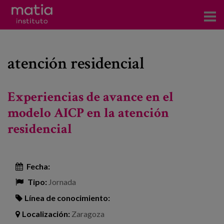
Acerca del Instituto
atención residencial
Investigación
Publicaciones
Experiencias de avance en el
Participación en foros
modelo AICP en la atención
residencial
Consultoría
Formación
Fecha:
Eventos
Tipo:
Jornada
Línea de conocimiento:
Noticias
Localización:
Zaragoza