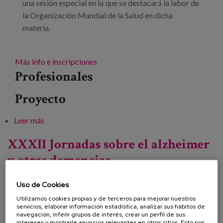
una sesión especial en la que se destacará la labor de
la Organización Mundial de la Salud en dicha
materia.
Más info e inscripciones
Profesionales
Proyecto
Leer más
sobre Hacia unos sistemas de cuidados de larga
duración sólidos, sensibles y equitativos en todo el
XXXII Jornadas sobre el alzheimer
mundo
y otras demencias
Uso de Cookies
Fecha:
Utilizamos cookies propias y de terceros para mejorar nuestros
servicios, elaborar información estadística, analizar sus hábitos de
Tipo:
Jornada
navegación, inferir grupos de interés, crear un perfil de sus
intereses y mostrarle anuncios relevantes en otros sitios. Esto nos