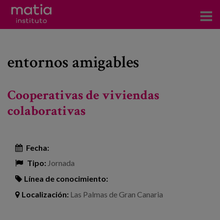
Acerca del Instituto
entornos amigables
Investigación
Publicaciones
Cooperativas de viviendas
Participación en foros
colaborativas
Consultoría
Fecha:
Formación
Tipo:
Jornada
Eventos
Línea de conocimiento:
Localización:
Las Palmas de Gran Canaria
Noticias