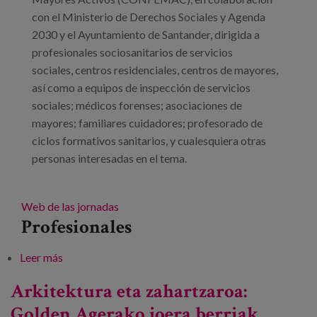
con el Ministerio de Derechos Sociales y Agenda
2030 y el Ayuntamiento de Santander, dirigida a
profesionales sociosanitarios de servicios
sociales, centros residenciales, centros de mayores,
así como a equipos de inspección de servicios
sociales; médicos forenses; asociaciones de
mayores; familiares cuidadores; profesorado de
ciclos formativos sanitarios, y cualesquiera otras
personas interesadas en el tema.
Web de las jornadas
Profesionales
Leer más
sobre VII Jornadas: “Todos contra el abuso y
maltrato a las personas mayores: hacia la dignidad y
Arkitektura eta zahartzaroa:
excelencia en el trato”
Golden Agerako joera berriak