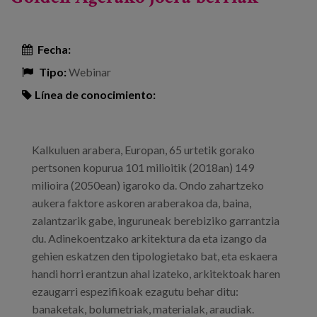
Fecha:
Tipo:
Webinar
Línea de conocimiento:
Kalkuluen arabera, Europan, 65 urtetik gorako
pertsonen kopurua 101 milioitik (2018an) 149
milioira (2050ean) igaroko da. Ondo zahartzeko
aukera faktore askoren araberakoa da, baina,
zalantzarik gabe, inguruneak berebiziko garrantzia
du. Adinekoentzako arkitektura da eta izango da
gehien eskatzen den tipologietako bat, eta eskaera
handi horri erantzun ahal izateko, arkitektoak haren
ezaugarri espezifikoak ezagutu behar ditu:
banaketak, bolumetriak, materialak, araudiak.