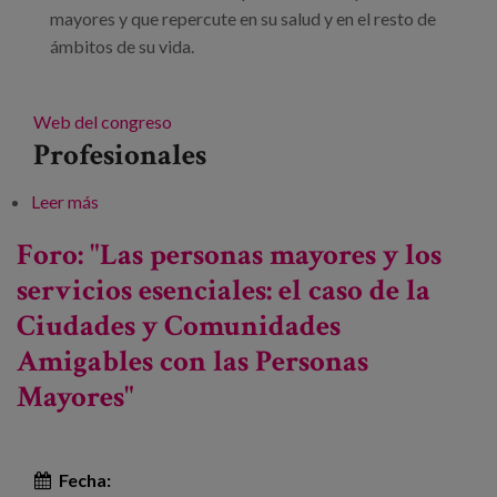
mayores y que repercute en su salud y en el resto de
ámbitos de su vida.
Web del congreso
Profesionales
Leer más
sobre IX Congreso Internacional Dependencia y
Calidad de Vida «Integración sociosanitaria: un
Foro: "Las personas mayores y los
balance de la realidad»
servicios esenciales: el caso de la
Ciudades y Comunidades
Amigables con las Personas
Mayores"
Fecha: