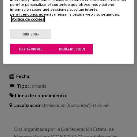
permite personalizar el contenido que ofrecemos y obtener
Leer más
sobre 17 Jornada COENAV: Atención a mayores,
información sobre qué secciones suscitan interés,
permitiéndonos además mejorar la página web y su seguridad.
atención a personas
Política de cookies
VII Jornadas: “Todos contra el
abuso y maltrato a las personas
CONFIGURAR
mayores: hacia la dignidad y
ACEPTAR COOKIES
RECHAZAR COOKIES
excelencia en el trato”
Fecha:
Tipo:
Jornada
Línea de conocimiento:
Localización:
Presencial (Santander) u Online
Cita organizada por la Confederación Estatal de
Mayores Activos (CONFEMAC), en colaboración