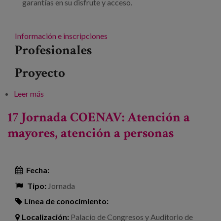
garantías en su disfrute y acceso.
Información e inscripciones
Profesionales
Proyecto
Leer más
sobre Foro: "Las personas mayores y los servicios
esenciales: el caso de la Ciudades y Comunidades
17 Jornada COENAV: Atención a
Amigables con las Personas Mayores"
mayores, atención a personas
Fecha:
Tipo:
Jornada
Línea de conocimiento:
Localización:
Palacio de Congresos y Auditorio de