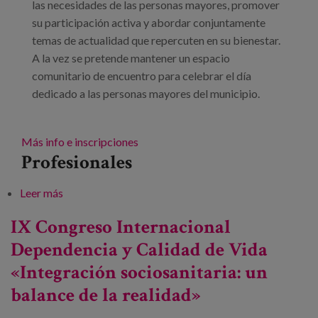
las necesidades de las personas mayores, promover
su participación activa y abordar conjuntamente
temas de actualidad que repercuten en su bienestar.
A la vez se pretende mantener un espacio
comunitario de encuentro para celebrar el día
dedicado a las personas mayores del municipio.
Más info e inscripciones
Profesionales
Leer más
sobre IV Jornada del Día de las Personas Mayores
en Calvià: El municipio y los entornos amigables con
IX Congreso Internacional
las personas mayores
Dependencia y Calidad de Vida
«Integración sociosanitaria: un
balance de la realidad»