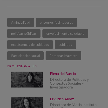
Amigabilidad
entornos facilitadores
políticas públicas
envejecimiento saludable
ecosistemas de cuidados
cuidados
Participación social
Personas Mayores
PROFESIONALES
Elena del Barrio
Directora de Políticas y
Contextos Sociales -
Investigadora
Erkuden Aldaz
Directora de Matia Instituto