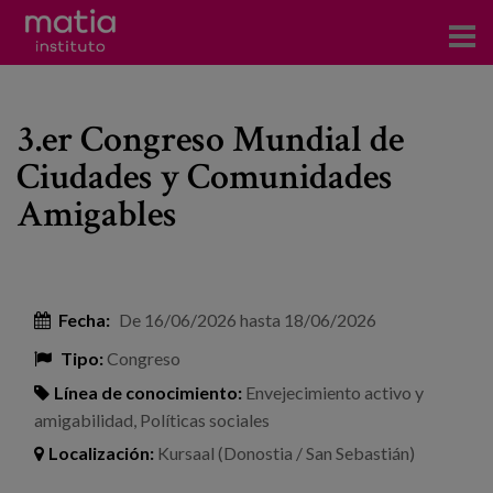
Acerca del Instituto
3.er Congreso Mundial de
Investigación
Ciudades y Comunidades
Publicaciones
Amigables
Participación en foros
Consultoría
Fecha:
De
16/06/2026
hasta
18/06/2026
Formación
Tipo:
Congreso
Eventos
Línea de conocimiento:
Envejecimiento activo y
amigabilidad
,
Políticas sociales
Noticias
Localización:
Kursaal (Donostia / San Sebastián)