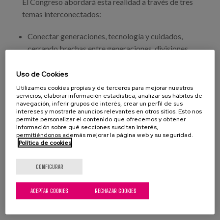
El Congreso abordará esta realidad a través de tres
temas interconectados:
Conectar generaciones, tecnología y cuidados,
cerrando brechas entre generaciones, divisiones
digitales y cuidados primarios y
secundarios/formales e informales.
Uso de Cookies
Comunidades equitativas para garantizar que
Utilizamos cookies propias y de terceros para mejorar nuestros
servicios, elaborar información estadística, analizar sus hábitos de
nadie quede atrás.
navegación, inferir grupos de interés, crear un perfil de sus
Construir Comunidades Amigables más
intereses y mostrarle anuncios relevantes en otros sitios. Esto nos
permite personalizar el contenido que ofrecemos y obtener
sostenibles.
información sobre qué secciones suscitan interés,
permitiéndonos además mejorar la página web y su seguridad.
Política de cookies
CONFIGURAR
ACEPTAR COOKIES
RECHAZAR COOKIES
WEB DEL CONGRESO