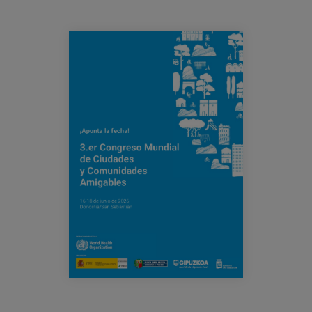
Blog
Prensa
congreso-ciudadesamigables-
donostia.png
Trabaja con nosotros
Canal de denuncias
es
eu
en