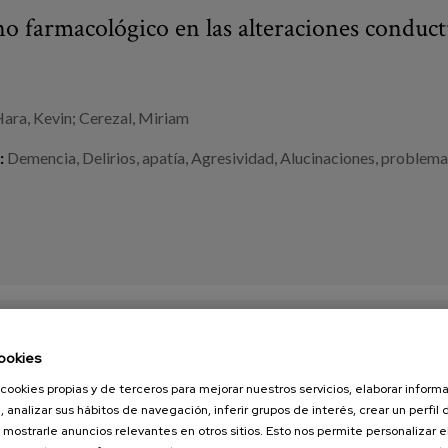
o farmacológico en las alteraciones conduc
ara, Kevin; Cerezal, Miriam
:
Demencia
,
Delirios
,
apatía
,
Agresividad
,
Alucinaciones
,
problema
ías: serie Covid-19 y Demencia
ookies
cookies propias y de terceros para mejorar nuestros servicios, elaborar inform
, analizar sus hábitos de navegación, inferir grupos de interés, crear un perfil 
 mostrarle anuncios relevantes en otros sitios. Esto nos permite personalizar 
a, C., Diaz-Veiga, P., García, A.