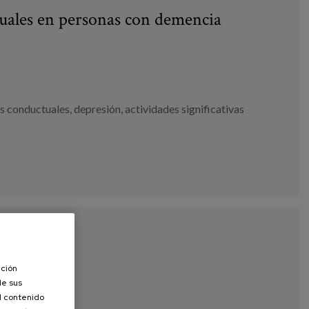
tuales en personas con demencia
s conductuales
,
depresión
,
actividades significativas
ación
de sus
el contenido