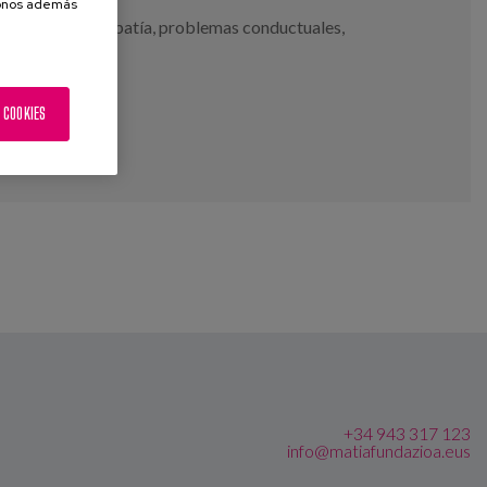
donos además
Alucinaciones
,
apatía
,
problemas conductuales
,
o
 COOKIES
+34 943 317 123
info@matiafundazioa.eus