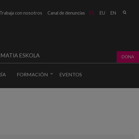
Busc
Trabaja con nosotros
Canal de denuncias
ES
EU
EN
Form
bú
MATIA ESKOLA
DONA
ÍA
FORMACIÓN
EVENTOS