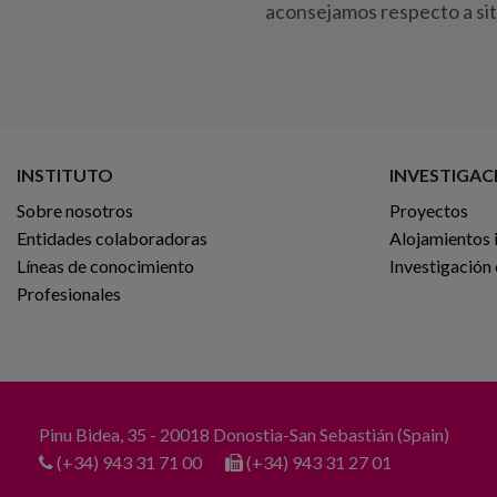
aconsejamos respecto a si
INSTITUTO
INVESTIGAC
Sobre nosotros
Proyectos
Entidades colaboradoras
Alojamientos 
Líneas de conocimiento
Investigación
Profesionales
Pinu Bidea, 35 - 20018 Donostia-San Sebastián (Spain)
(+34) 943 31 71 00
(+34) 943 31 27 01