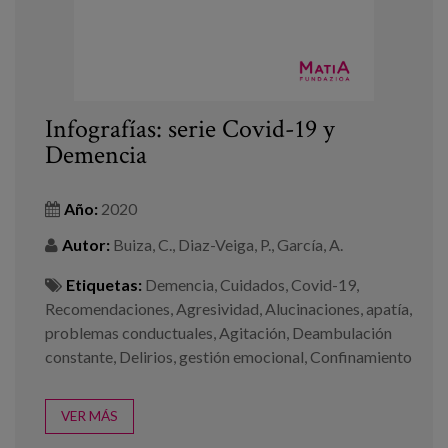
Blog
Prensa
Trabaja con nosotros
Infografías: serie Covid-19 y
Canal de denuncias
Demencia
es
Año:
2020
eu
Autor:
Buiza, C., Diaz-Veiga, P., García, A.
Etiquetas:
Demencia
,
Cuidados
,
Covid-19
,
en
Recomendaciones
,
Agresividad
,
Alucinaciones
,
apatía
,
problemas conductuales
,
Agitación
,
Deambulación
constante
,
Delirios
,
gestión emocional
,
Confinamiento
VER MÁS