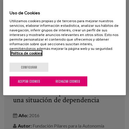
Uso de Cookies
Utilizamos cookies propias y de terceros para mejorar nuestros
servicios, elaborar información estadística, analizar sus hábitos de
navegación, inferir grupos de interés, crear un perfil de sus
intereses y mostrarle anuncios relevantes en otros sitios. Esto nos
permite personalizar el contenido que ofrecemos y obtener
información sobre qué secciones suscitan interés,
permitiéndonos además mejorar la página web y su seguridad.
Política de cookies
CONFIGURAR
ACEPTAR COOKIES
RECHAZAR COOKIES
Innovaciones para vivir bien en
casa cuando las personas tienen
una situación de dependencia
Año:
2016
Autor:
Fundación Pilares para la Autonomía