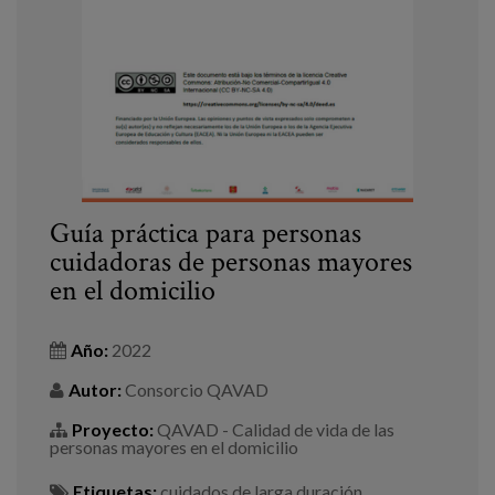
Blog
Prensa
Trabaja con nosotros
Canal de denuncias
es
Guía práctica para personas
cuidadoras de personas mayores
eu
en el domicilio
en
Año:
2022
Autor:
Consorcio QAVAD
Proyecto:
QAVAD - Calidad de vida de las
personas mayores en el domicilio
Etiquetas:
cuidados de larga duración
,