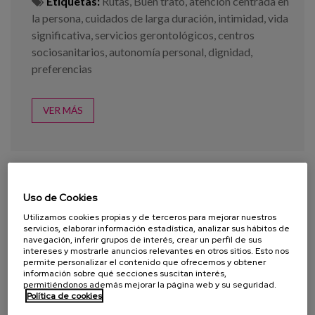
Etiquetas:
Rutas
,
Buen trato
,
atención centrada en
la persona
,
cuidados de larga duración
,
intimidad
,
vida
significativa
,
servicios gerontológicos
,
centros
sociosanitarios
,
autonomía personal
,
dignidad
,
preferencias
VER MÁS
Uso de Cookies
Utilizamos cookies propias y de terceros para mejorar nuestros
servicios, elaborar información estadística, analizar sus hábitos de
navegación, inferir grupos de interés, crear un perfil de sus
intereses y mostrarle anuncios relevantes en otros sitios. Esto nos
permite personalizar el contenido que ofrecemos y obtener
información sobre qué secciones suscitan interés,
permitiéndonos además mejorar la página web y su seguridad.
Política de cookies