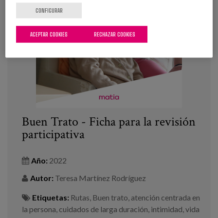
CONFIGURAR
ACEPTAR COOKIES
RECHAZAR COOKIES
Buen Trato - Ficha para la revisión
participativa
Año:
2022
Autor:
Teresa Martínez Rodríguez
Etiquetas:
Rutas
,
Buen trato
,
atención centrada en
la persona
,
cuidados de larga duración
,
intimidad
,
vida