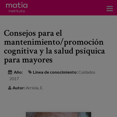
Acerca del Instituto
Consejos para el
Investigación
mantenimiento/promoción
Publicaciones
cognitiva y la salud psíquica
Participación en foros
para mayores
Consultoría
Año:
Línea de conocimiento:
Cuidados
2017
Formación
Autor:
Arriola, E.
Eventos
Noticias