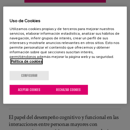
Uso de Cookies
Utilizamos cookies propias y de terceros para mejorar nuestros
servicios, elaborar información estadística, analizar sus hábitos de
Recomendaciones
personas mayores
navegación, inferir grupos de interés, crear un perfil de sus
intereses y mostrarle anuncios relevantes en otros sitios. Esto nos
capacidad cognitiva
salud psíquica
permite personalizar el contenido que ofrecemos y obtener
información sobre qué secciones suscitan interés,
permitiéndonos además mejorar la página web y su seguridad.
PUBLICACIONES RELACIONADAS
Política de cookies
Manual de rehabilitación e intervención
CONFIGURAR
neuropsicológica
ACEPTAR COOKIES
RECHAZAR COOKIES
Cognitive Games for Healthy Elderly People in a
Multitouch Screen
El papel del desempeño cognitivo y funcional en las
interacciones entre personas mayores con