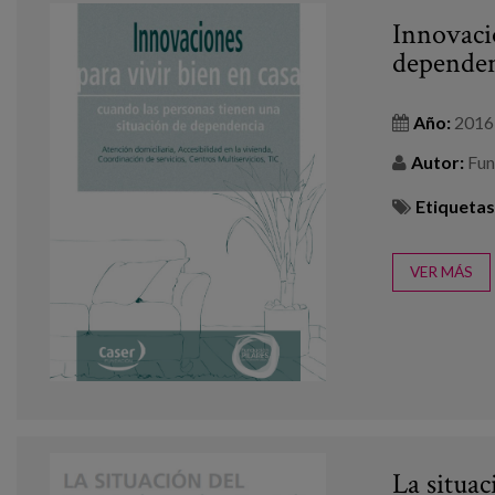
Innovacio
depende
Año:
2016
Autor:
Fun
Etiquetas
VER MÁS
La situac