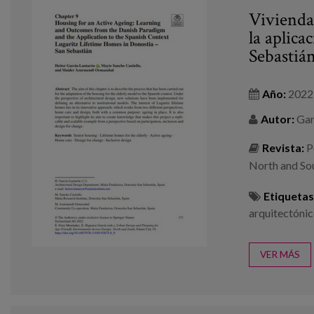
Vivienda
la aplica
Sebastiá
Año:
2022
Autor:
Gar
Revista:
P
North and Sou
Etiquetas
arquitectóni
VER MÁS