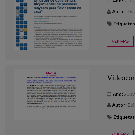
Año:
2012
Autor:
Díaz
Etiquetas
VER MÁS
Videocon
Año:
2009
Autor:
Buiz
Etiquetas
VER MÁS