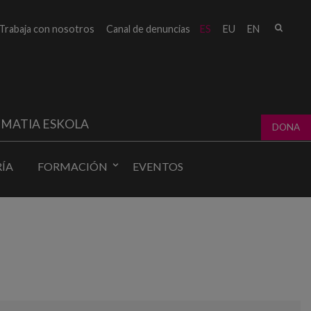
Busc
Trabaja con nosotros
Canal de denuncias
ES
EU
EN
Form
bú
MATIA ESKOLA
DONA
ÍA
FORMACIÓN
EVENTOS