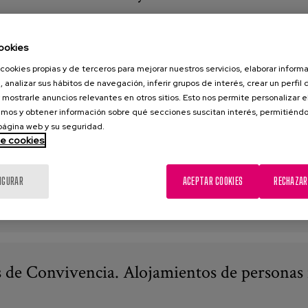
ookies
ración Española de Municipios y Provincial, Fundación Caser, Fun
cookies propias y de terceros para mejorar nuestros servicios, elaborar inform
:
Atención domiciliaria
,
Vivir en casa
,
SAD
,
LAPAD
, analizar sus hábitos de navegación, inferir grupos de interés, crear un perfil 
 mostrarle anuncios relevantes en otros sitios. Esto nos permite personalizar 
mos y obtener información sobre qué secciones suscitan interés, permitién
 página web y su seguridad.
de cookies
IGURAR
ACEPTAR COOKIES
RECHAZAR
 de Convivencia. Alojamientos de personas 