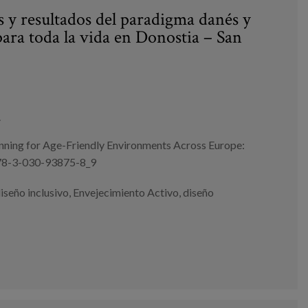
s y resultados del paradigma danés y
para toda la vida en Donostia – San
.
anning for Age-Friendly Environments Across Europe:
/978-3-030-93875-8_9
iseño inclusivo
,
Envejecimiento Activo
,
diseño