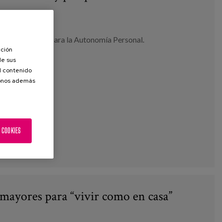
dación Pilares para la Autonomía Personal.
ación
de sus
el contenido
donos además
 COOKIES
mayores para “vivir como en casa”