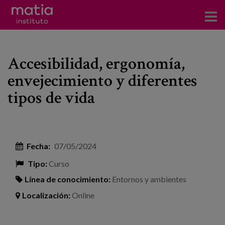
Acerca del Instituto
Accesibilidad, ergonomía,
Investigación
envejecimiento y diferentes
Publicaciones
tipos de vida
Participación en foros
Consultoría
Fecha:
07/05/2024
Formación
Tipo:
Curso
Eventos
Línea de conocimiento:
Entornos y ambientes
Localización:
Online
Noticias