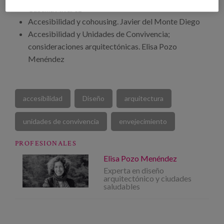
Castilla Álvarez
Accesibilidad y cohousing. Javier del Monte Diego
Accesibilidad y Unidades de Convivencia;
consideraciones arquitectónicas. Elisa Pozo
Menéndez
accesibilidad
Diseño
arquitectura
unidades de convivencia
envejecimiento
PROFESIONALES
Elisa Pozo Menéndez
Experta en diseño
arquitectónico y ciudades
saludables