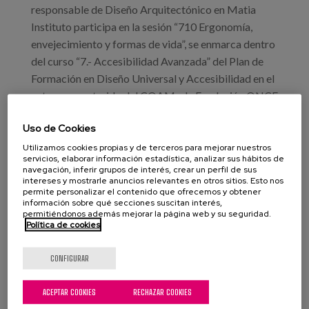
responsable de Diseño Arquitectónico en Matia
Instituto participa en la sesión “710 Ergonomía,
envejecimiento y formas de vida”, se enmarca dentro
del curso “7.- Accesibilidad Avanzada” del Plan de
Formación en Diseño Universal y Accesibilidad en el
entorno construido del COAM y la Fundación ONCE
2023-24.
Uso de Cookies
La cita, en formato online, estará dedicada a temas
Utilizamos cookies propias y de terceros para mejorar nuestros
servicios, elaborar información estadística, analizar sus hábitos de
relacionados con accesibilidad, ergonomía,
navegación, inferir grupos de interés, crear un perfil de sus
envejecimiento y diferentes formas de vida.
intereses y mostrarle anuncios relevantes en otros sitios. Esto nos
permite personalizar el contenido que ofrecemos y obtener
Aspectos de gran interés y que muchas veces no se
información sobre qué secciones suscitan interés,
asocian con la accesibilidad.
permitiéndonos además mejorar la página web y su seguridad.
Política de cookies
Programa científico:
CONFIGURAR
Accesibilidad y Ergonomía. Antonio Bustamante
Serrano
ACEPTAR COOKIES
RECHAZAR COOKIES
Envejecimiento y accesibilidad. Lucía Pérez-