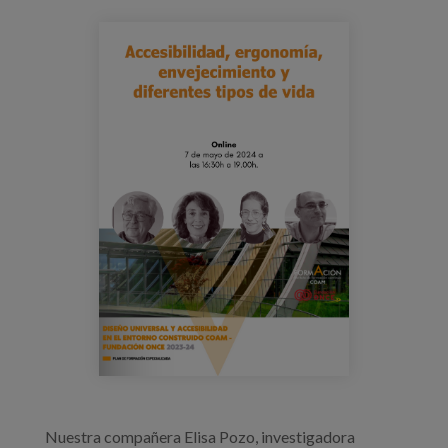
Blog
sesion_curso_coam.png
Prensa
Trabaja con nosotros
Canal de denuncias
es
eu
en
Nuestra compañera Elisa Pozo, investigadora