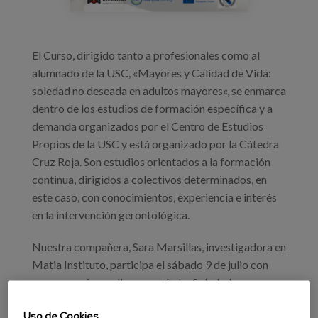
El Curso, dirigido tanto a profesionales como al
alumnado de la USC, «Mayores y Calidad de Vida:
soledad no deseada en adultos mayores«, se enmarca
dentro de los estudios de formación específica y a
demanda organizados por el Centro de Estudios
Propios de la USC y está organizado por la Cátedra
Cruz Roja. Son estudios orientados a la formación
continua, dirigidos a colectivos determinados, en
este caso, con conocimientos, experiencia e interés
en la intervención gerontológica.
Nuestra compañera, Sara Marsillas, investigadora en
Matia Instituto, participa el sábado 9 de julio con
una ponencia que lleva por título: Soledades en
entornos residenciales: ¿Soledades acompañadas?.
Uso de Cookies