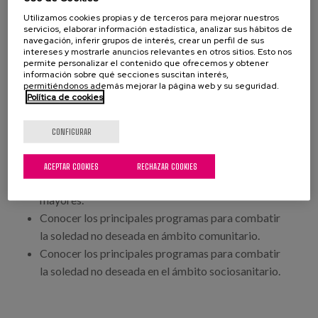
Objetivos del curso
Utilizamos cookies propias y de terceros para mejorar nuestros
servicios, elaborar información estadística, analizar sus hábitos de
Conocer y reflexionar desde diferentes miradas
navegación, inferir grupos de interés, crear un perfil de sus
intereses y mostrarle anuncios relevantes en otros sitios. Esto nos
sobre la soledad no deseada en los adultos
permite personalizar el contenido que ofrecemos y obtener
información sobre qué secciones suscitan interés,
mayores.
permitiéndonos además mejorar la página web y su seguridad.
Conocer los principales programas para combatir
Política de cookies
la soledad no deseada en ámbito comunitario.
Conocer los principales programas para combatir
CONFIGURAR
la soledad no deseada en el ámbito sociosanitario.
Conocer y reflexionar desde diferentes miradas
ACEPTAR COOKIES
RECHAZAR COOKIES
sobre la soledad no deseada en los adultos
mayores.
Conocer los principales programas para combatir
la soledad no deseada en ámbito comunitario.
Conocer los principales programas para combatir
la soledad no deseada en el ámbito sociosanitario.