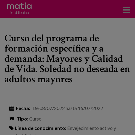
Acerca del Instituto
Curso del programa de
Investigación
formación específica y a
Publicaciones
demanda: Mayores y Calidad
Participación en foros
de Vida. Soledad no deseada en
adultos mayores
Consultoría
Formación
Eventos
Fecha:
De
08/07/2022
hasta
16/07/2022
Tipo:
Curso
Noticias
Línea de conocimiento:
Envejecimiento activo y