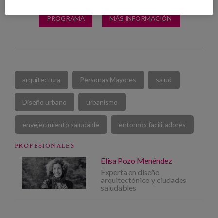
PROGRAMA
MÁS INFORMACIÓN
arquitectura
Personas Mayores
salud
Diseño urbano
urbanismo
envejecimiento saludable
entornos facilitadores
PROFESIONALES
Elisa Pozo Menéndez
Experta en diseño
arquitectónico y ciudades
saludables