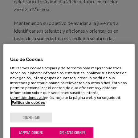
celebrará el próximo día 21 de octubre en Eureka!
Zientzia Museoa.
Manteniendo su objetivo de ayudar a la juventud a
identificar sus talentos y aficiones y orientarlos en
favor de la sociedad, en esta edición se abren las
puertas a alumnado con interés en otros ámbitos
más allá de las ciencias, como son las humanidades,
Uso de Cookies
las letras y las artes.
Utilizamos cookies propias y de terceros para mejorar nuestros
servicios, elaborar información estadística, analizar sus hábitos de
Entre los profesionales participantes, nuestra
navegación, inferir grupos de interés, crear un perfil de sus
compañera Elisa Pozo, responsable de diseño
intereses y mostrarle anuncios relevantes en otros sitios. Esto nos
permite personalizar el contenido que ofrecemos y obtener
arquitectónico e investigadora en Matia Instituto,
información sobre qué secciones suscitan interés,
permitiéndonos además mejorar la página web y su seguridad.
que hablará sobre "Arquitectura y tercera edad".
Política de cookies
CONFIGURAR
ACEPTAR COOKIES
RECHAZAR COOKIES