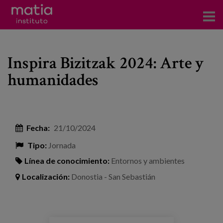
Acerca del Instituto
Inspira Bizitzak 2024: Arte y
Investigación
humanidades
Publicaciones
Participación en foros
Fecha:
21/10/2024
Consultoría
Tipo:
Jornada
Formación
Línea de conocimiento:
Entornos y ambientes
Eventos
Localización:
Donostia - San Sebastián
Noticias