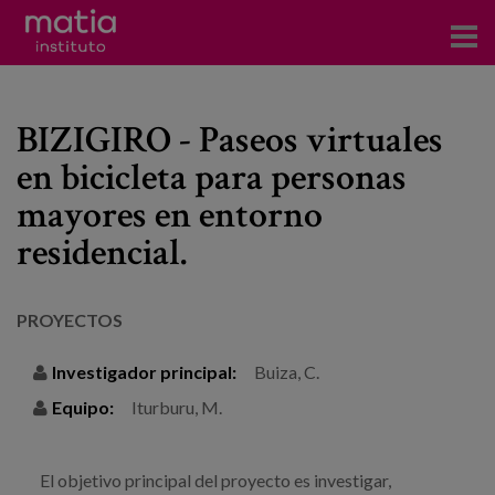
Acerca del Instituto
BIZIGIRO - Paseos virtuales
Investigación
en bicicleta para personas
Publicaciones
mayores en entorno
Participación en foros
residencial.
Consultoría
PROYECTOS
Formación
Investigador principal:
Buiza, C.
Eventos
Equipo:
Iturburu, M.
Noticias
El objetivo principal del proyecto es investigar,