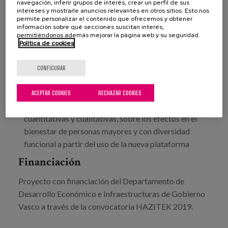
navegación, inferir grupos de interés, crear un perfil de sus
Objetivo tecnológico 3:
Desarrollar contenidos de
intereses y mostrarle anuncios relevantes en otros sitios. Esto nos
realidad virtual relacionados con la actividad física y
permite personalizar el contenido que ofrecemos y obtener
información sobre qué secciones suscitan interés,
que resulten divertidos y motivantes para personas
permitiéndonos además mejorar la página web y su seguridad.
mayores, personas con diversidad funcional y
Política de cookies
personas en unidades de hospitalización, de forma
que se fomente una utilización y actividad continua.
CONFIGURAR
Objetivo tecnológico 4
: Validar los resultados
mediante investigación, para realizar una
ACEPTAR COOKIES
RECHAZAR COOKIES
cuantificación con técnicas de investigación
cuantitativas y cualitativas, sobre los efectos en el
bienestar de personas mayores y con diversidad
funcional a partir del uso de la nueva plataforma
Financiación
Proyecto con financiación del Departamento de
Desarrollo Económico e Infraestructuras de Gobierno
Vasco a través de la convocatoria HAZITEK 2019.