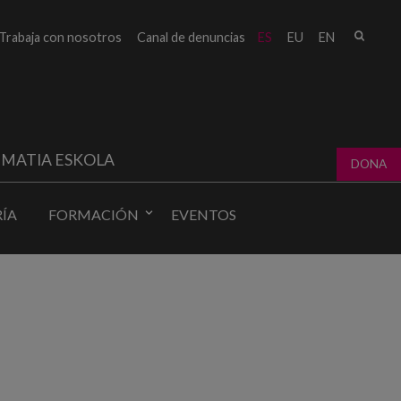
Busc
Trabaja con nosotros
Canal de denuncias
ES
EU
EN
Form
bú
MATIA ESKOLA
DONA
ÍA
FORMACIÓN
EVENTOS