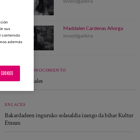
Investigadora
ación
Maddalen Cardenas Añorga
de sus
Investigadora
el contenido
donos además
LINEA DE CONOCIMIENTO
 COOKIES
Políticas sociales
ENLACES
Bakardadeen inguruko solasaldia izango da bihar Kultur
Etxean