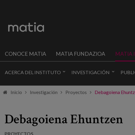
CONOCE MATIA
MATIA FUNDAZIOA
MATIA 
ACERCA DEL INSTITUTO
INVESTIGACIÓN
PUBL
Inicio
Investigación
Proyectos
Debagoiena Ehunt
Debagoiena Ehuntzen
PROYECTOS