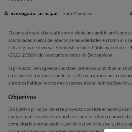
Investigador principal:
Sara Marsillas
El contexto social actual ha propiciado un cambio profundo en
acumuladas acerca del efecto de las soledades en torno a la sa
estrategias de diversas Administraciones Públicas, como es el
(2022-2026) y de los ayuntamientos de Debagoiena.
El proyecto Debagoiena Ehuntzen pretende contribuir al abor
un proyecto tractor, creando para ello una gobernanza comarc
entornos habitualmente menos presentes en la investigación, c
Objetivos
El objetivo principal de este proyecto consiste en acompaña
comarca, en la puesta en marcha de un ecosistema comarcal pa
comunitaria, normalizadora, participativa, inclusiva y sin esti
gobernanza propia basada en las necesidades detectadas que p