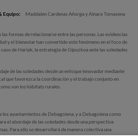
Equipo:
Maddalen Cardenas Añorga y Ainara Tomasena
 las formas de relacionarse entre las personas. Las evidencias
lud y el bienestar han convertido este fenómeno en el foco de
 caso de Hariak, la estrategia de Gipuzkoa ante las soledades
daje de las soledades desde un enfoque innovador mediante
al que favorezca la coordinación y el trabajo conjunto en
omo son los hábitats rurales.
r a los ayuntamientos de Debagoiena, y a Debagoiena como
ra el abordaje de las soledades desde una perspectiva
gmas. Para ello se desarrollará de manera colectiva una
ermita el avance en el abordaje de las soledades en la