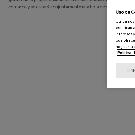
comarca y se creará conjuntamente una hoja de ruta consensu
Uso de C
Utilizamos 
estadística
intereses y
que ofrece
mejorar la
Política 
CONF