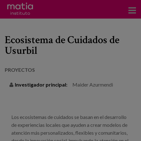
Acerca del Instituto
Ecosistema de Cuidados de
Investigación
Usurbil
Publicaciones
Participación en foros
PROYECTOS
Consultoría
Investigador principal:
Maider Azurmendi
Formación
Eventos
Los ecosistemas de cuidados se basan en el desarrollo
de experiencias locales que ayuden a crear modelos de
Noticias
atención más personalizados, flexibles y comunitarios,
desde la innovación social, impulsando la atención en el