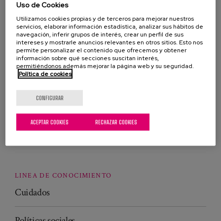
Uso de Cookies
AÑO
Utilizamos cookies propias y de terceros para mejorar nuestros
De
2022
hasta
2026
servicios, elaborar información estadística, analizar sus hábitos de
navegación, inferir grupos de interés, crear un perfil de sus
intereses y mostrarle anuncios relevantes en otros sitios. Esto nos
ESTADO DEL PROYECTO
permite personalizar el contenido que ofrecemos y obtener
información sobre qué secciones suscitan interés,
En curso
permitiéndonos además mejorar la página web y su seguridad.
Política de cookies
PROFESIONALES
CONFIGURAR
Maider Azurmendi
Responsable de Redes
ACEPTAR COOKIES
RECHAZAR COOKIES
Comunitarias
LINEA DE CONOCIMIENTO
Cuidados
Políticas sociales