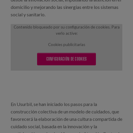
Blog
domicilio y mejorando las sinergias entre los sistemas
social y sanitario.
Prensa
Contenido bloqueado por su configuración de cookies. Para
Trabaja con nosotros
verlo active:
Canal de denuncias
Cookies publicitarias
es
CONFIGURACIÓN DE COOKIES
eu
en
En Usurbil, se han iniciado los pasos para la
construcción colectiva de un modelo de cuidados, que
favorecerá la elaboración de una cultura compartida de
cuidado social, basada en la innovación y la