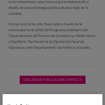
en la comunidad y unas bases para la elaboración y
diseño de una estrategia política de abordaje de la
soledad.
Este proyecto ha sido financiado a través de la
convocatoria de 2018 del Programa Adinberri del
Departamento de Promoción Económica, Medio Rural
y Equilibrio Territorial de la Diputación Foral de
Gipuzkoa y del Departamento de Políticas Sociales.
DESCARGAR PUBLICACIÓN COMPLETA