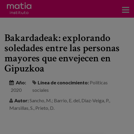
Acerca del Instituto
Bakardadeak: explorando
Investigación
soledades entre las personas
Publicaciones
mayores que envejecen en
Participación en foros
Gipuzkoa
Consultoría
Año:
Línea de conocimiento:
Políticas
2020
sociales
Formación
Autor:
Sancho, M.; Barrio, E. del, Diaz-Veiga, P.,
Eventos
Marsillas, S., Prieto, D.
Noticias