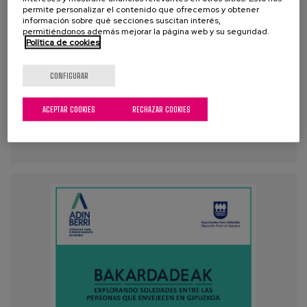
Proyecto:
Observatorio de Inteligencia Avanzada
permite personalizar el contenido que ofrecemos y obtener
para una Gobernanza Anticipatoria de los Retos
información sobre qué secciones suscitan interés,
Asociados al Envejecimiento - Adinberri SIA
permitiéndonos además mejorar la página web y su seguridad.
Política de cookies
Etiquetas:
envejecimiento
,
silver economy
,
cambio
demográfico
,
personas mayores
,
Gipuzkoa
,
Vivienda
,
CONFIGURAR
Envejecimiento Activo
,
Comunidad
ACEPTAR COOKIES
RECHAZAR COOKIES
VER MÁS