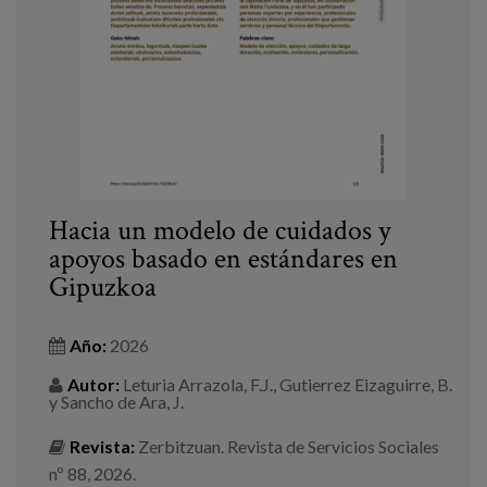
Blog
Prensa
Trabaja con nosotros
Canal de denuncias
es
Hacia un modelo de cuidados y
apoyos basado en estándares en
eu
Gipuzkoa
en
Año:
2026
Autor:
Leturia Arrazola, F.J., Gutierrez Eizaguirre, B.
y Sancho de Ara, J.
Revista:
Zerbitzuan. Revista de Servicios Sociales
nº 88, 2026.