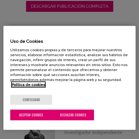
DESCARGAR PUBLICACIÓN COMPLETA
Uso de Cookies
Cuadernos prácticos
Utilizamos cookies propias y de terceros para mejorar nuestros
servicios, elaborar información estadística, analizar sus hábitos de
atención centrada en la persona
navegación, inferir grupos de interés, crear un perfil de sus
intereses y mostrarle anuncios relevantes en otros sitios. Esto nos
permite personalizar el contenido que ofrecemos y obtener
PROFESIONALES
información sobre qué secciones suscitan interés,
permitiéndonos además mejorar la página web y su seguridad.
Mayte Sancho
Política de cookies
Experta en planificación
gerontológica
CONFIGURAR
ACEPTAR COOKIES
RECHAZAR COOKIES
Pura Diaz-Veiga
Experta en Gerontologia
Investigador independiente