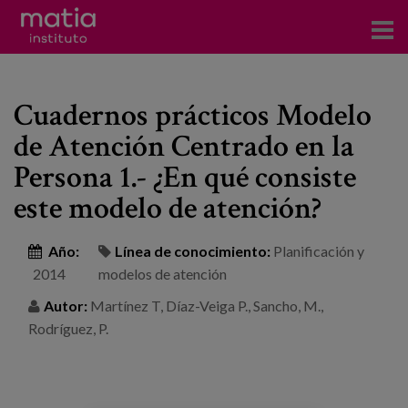
Acerca del Instituto
Cuadernos prácticos Modelo
Investigación
de Atención Centrado en la
Publicaciones
Persona 1.- ¿En qué consiste
Participación en foros
este modelo de atención?
Consultoría
Año:
Línea de conocimiento:
Planificación y
2014
modelos de atención
Formación
Autor:
Martínez T, Díaz-Veiga P., Sancho, M.,
Eventos
Rodríguez, P.
Noticias