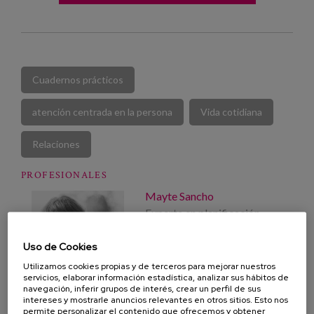
Cuadernos prácticos
atención centrada en la persona
Vida cotidiana
Relaciones
PROFESIONALES
Mayte Sancho
Experta en planificación
gerontológica
Uso de Cookies
Utilizamos cookies propias y de terceros para mejorar nuestros
servicios, elaborar información estadística, analizar sus hábitos de
Pura Diaz-Veiga
navegación, inferir grupos de interés, crear un perfil de sus
Experta en Gerontologia
intereses y mostrarle anuncios relevantes en otros sitios. Esto nos
Investigador independiente
permite personalizar el contenido que ofrecemos y obtener