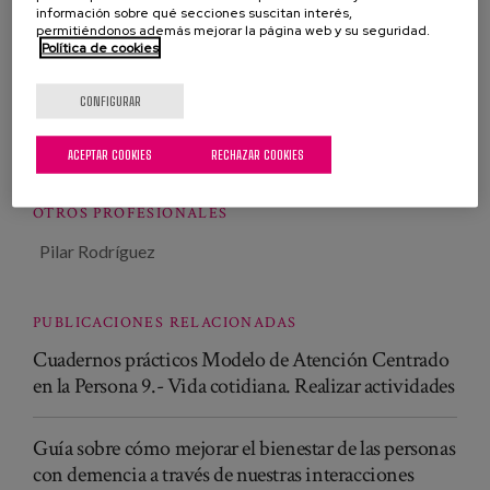
información sobre qué secciones suscitan interés,
permitiéndonos además mejorar la página web y su seguridad.
Política de cookies
Teresa Martínez Rodríguez
Experta en Atención
CONFIGURAR
Centrada en la Persona
ACEPTAR COOKIES
RECHAZAR COOKIES
OTROS PROFESIONALES
Pilar Rodríguez
PUBLICACIONES RELACIONADAS
Cuadernos prácticos Modelo de Atención Centrado
en la Persona 9.- Vida cotidiana. Realizar actividades
Guía sobre cómo mejorar el bienestar de las personas
con demencia a través de nuestras interacciones