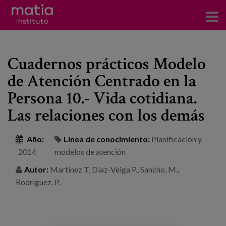
Acerca del Instituto
Cuadernos prácticos Modelo
Investigación
de Atención Centrado en la
Publicaciones
Persona 10.- Vida cotidiana.
Participación en foros
Las relaciones con los demás
Consultoría
Año:
Línea de conocimiento:
Planificación y
2014
modelos de atención
Formación
Autor:
Martínez T, Díaz-Veiga P., Sancho, M.,
Eventos
Rodríguez, P.
Noticias