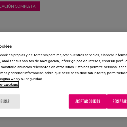
CACIÓN COMPLETA
rofesional
centros gerontológicos
ookies
cookies propias y de terceros para mejorar nuestros servicios, elaborar inform
, analizar sus hábitos de navegación, inferir grupos de interés, crear un perfil 
 mostrarle anuncios relevantes en otros sitios. Esto nos permite personalizar 
mos y obtener información sobre qué secciones suscitan interés, permitién
 página web y su seguridad.
de cookies
IGURAR
ACEPTAR COOKIES
RECHAZAR