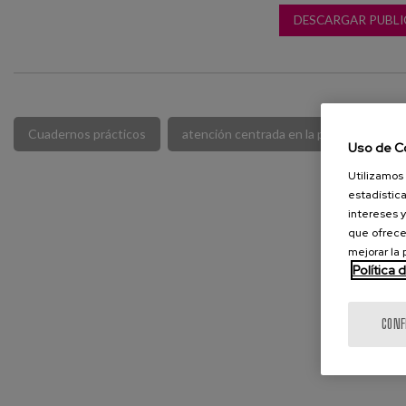
DESCARGAR PUBLI
Cuadernos prácticos
atención centrada en la persona
p
Uso de C
Utilizamos 
estadística
intereses y
que ofrece
mejorar la
Política 
CONF