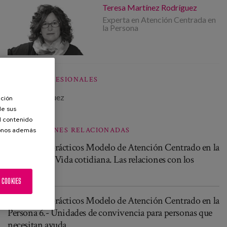
Teresa Martínez Rodríguez
Experta en Atención Centrada en
la Persona
OTROS PROFESIONALES
Pilar Rodríguez
ación
de sus
el contenido
PUBLICACIONES RELACIONADAS
donos además
Cuadernos prácticos Modelo de Atención Centrado en la
Persona 10.- Vida cotidiana. Las relaciones con los
demás
 COOKIES
Cuadernos prácticos Modelo de Atención Centrado en la
Persona 6.- Unidades de convivencia para personas que
necesitan ayuda