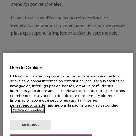
atención convencionales.
Cuantificar esas diferencias permite estimar, de
manera aproximada, la diferencia en términos de coste-
plaza que supone la implementación de este modelo.
Uso de Cookies
VER PUBLICACIÓN
Utilizamos cookies propias y de terceros para mejorar nuestros
servicios, elaborar información estadística, analizar sus hábitos de
navegación, inferir grupos de interés, crear un perfil de sus
intereses y mostrarle anuncios relevantes en otros sitios. Esto nos
permite personalizar el contenido que ofrecemos y obtener
información sobre qué secciones suscitan interés,
permitiéndonos además mejorar la página web y su seguridad.
Política de cookies
dependencia
cuidados de larga duración
CONFIGURAR
Transformación del modelo
coste