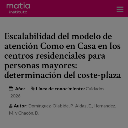
Acerca del Instituto
Escalabilidad del modelo de
Investigación
atención Como en Casa en los
Publicaciones
centros residenciales para
Participación en foros
personas mayores:
determinación del coste-plaza
Consultoría
Formación
Año:
Línea de conocimiento:
Cuidados
2026
Eventos
Autor:
Domínguez-Olabide, P., Aldaz, E., Hernandez,
M. y Chacón, D.
Noticias