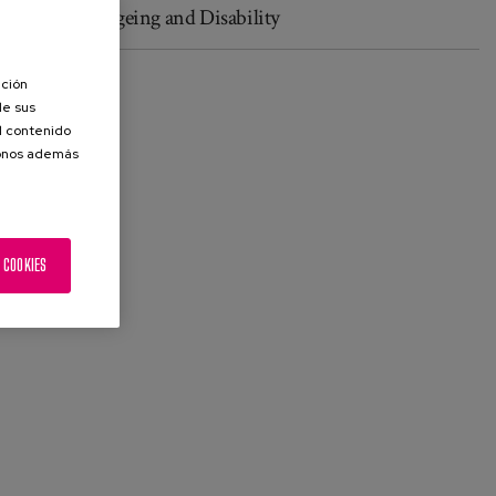
R+D+i in Ageing and Disability
ación
de sus
el contenido
donos además
 COOKIES