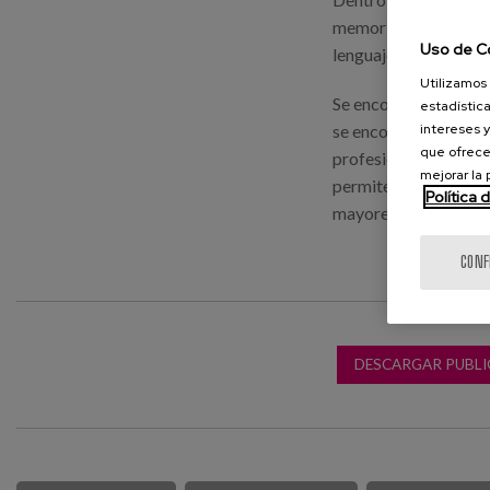
memoria verbal, la a
Uso de C
lenguaje.
Utilizamos 
Se encontraron difere
estadística
intereses y
se encontraron difere
que ofrece
profesión, que se man
mejorar la
permiten una perspec
Política 
mayores, así como del
CONF
DESCARGAR PUBLI