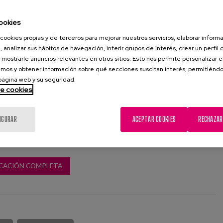
mplitud de memoria de trabajo, la velocidad viso-motora y el
ookies
cookies propias y de terceros para mejorar nuestros servicios, elaborar inform
ncias entre los grupos de edad en todas las variables. También
, analizar sus hábitos de navegación, inferir grupos de interés, crear un perfil 
 mostrarle anuncios relevantes en otros sitios. Esto nos permite personalizar 
ncias en los grupos según el nivel educativo y el tipo de
mos y obtener información sobre qué secciones suscitan interés, permitién
tenían al controlar la edad. Los estudios poblacionales
 página web y su seguridad.
tiva más global del rendimiento cognitivo de las personas
de cookies
 papel de los diferentes factores asociados al mismo.
IGURAR
ACEPTAR COOKIES
RECHAZAR
CACIÓN COMPLETA