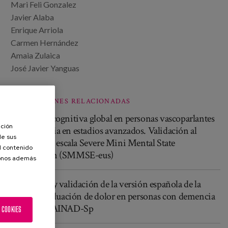
Mari Feli Gonzalez
Javier Alaba
Enrique Arriola
Carmen Hernández
Amaia Zulaica
José Javier Yanguas
PUBLICACIONES RELACIONADAS
Evaluación cognitiva global en personas vascoparlantes
ación
con demencia en estadios avanzados. Validación al
de sus
euskera de la escala Severe Mini Mental State
el contenido
Examination (SMMSE-eus)
donos además
Adaptación y validación de la versión española de la
escala de evaluación de dolor en personas con demencia
avanzada: PAINAD-Sp
 COOKIES