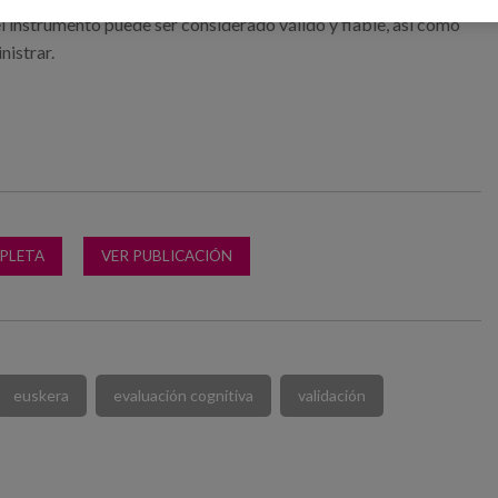
l instrumento puede ser considerado válido y fiable, así como
nistrar.
PLETA
VER PUBLICACIÓN
euskera
evaluación cognitiva
validación