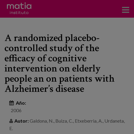
Acerca del Instituto
A randomized placebo-
Investigación
controlled study of the
Publicaciones
efficacy of cognitive
Participación en foros
intervention on elderly
people an on patients with
Consultoría
Alzheimer’s disease
Formación
Año:
Eventos
2006
Autor:
Galdona, N., Buiza, C., Etxeberria, A., Urdaneta,
Noticias
E.