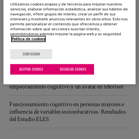
Utilizamos cookies propias y de terceros para mejorar nuestros
servicios, elaborar información estadística, analizar sus hábitos de
PUBLICACIONES RELACIONADAS
navegación, inferir grupos de interés, crear un perfil de sus
intereses y mostrarle anuncios relevantes en otros sitios. Esto nos
Constructive apraxia profile among elderly people
permite personalizar el contenido que ofrecemos y obtener
and alzheimer's disease
información sobre qué secciones suscitan interés,
permitiéndonos además mejorar la página web y su seguridad.
Política de cookies
Cognitive Games for Healthy Elderly People in a
Multitouch Screen
CONFIGURAR
ACEPTAR COOKIES
RECHAZAR COOKIES
El papel del desempeño cognitivo y funcional en las
interacciones entre personas mayores con
empeoramiento cognitivo y un avatar en televisor
Funcionamiento cognitivo en personas mayores e
influencia de variables socioeducativas- Resultados
del Estudio ELES