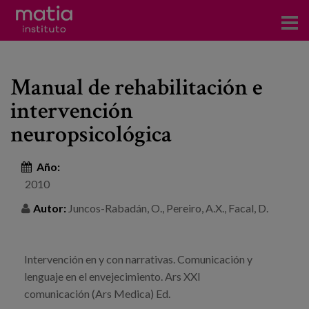
Acerca del Instituto
Manual de rehabilitación e
Investigación
intervención
Publicaciones
neuropsicológica
Participación en foros
Año:
Consultoría
2010
Autor:
Juncos-Rabadán, O., Pereiro, A.X., Facal, D.
Formación
Eventos
Intervención en y con narrativas. Comunicación y
lenguaje en el envejecimiento. Ars XXI
Noticias
comunicación (Ars Medica) Ed.