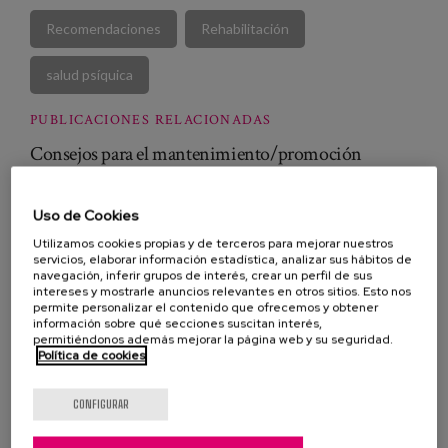
Blog
Recomendaciones
Rehabilitación
Prensa
salud psíquica
Trabaja con nosotros
PUBLICACIONES RELACIONADAS
Canal de denuncias
Consejos para el mantenimiento/promoción
cognitiva y la salud psíquica para mayores
es
Uso de Cookies
Psychosocial factors and caregivers' distress: Effects
eu
Utilizamos cookies propias y de terceros para mejorar nuestros
of familism and dysfunctional thoughts
servicios, elaborar información estadística, analizar sus hábitos de
navegación, inferir grupos de interés, crear un perfil de sus
en
intereses y mostrarle anuncios relevantes en otros sitios. Esto nos
permite personalizar el contenido que ofrecemos y obtener
Mapa nacional de unidades de recuperación
información sobre qué secciones suscitan interés,
funcional. FUN-RUN-Map
permitiéndonos además mejorar la página web y su seguridad.
Política de cookies
Recursos sobre el envejecimiento
CONFIGURAR