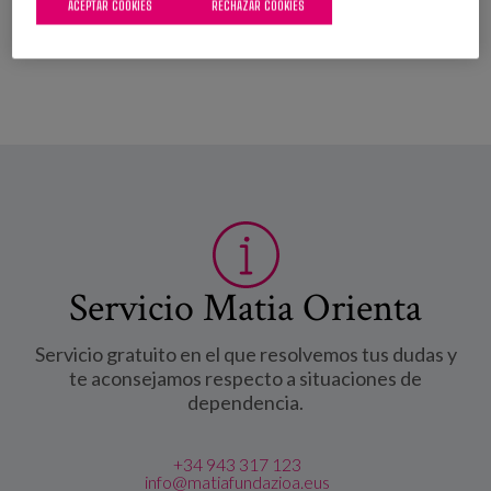
ACEPTAR COOKIES
RECHAZAR COOKIES
Servicio Matia Orienta
Servicio gratuito en el que resolvemos tus dudas y
te aconsejamos respecto a situaciones de
dependencia.
+34 943 317 123
info@matiafundazioa.eus