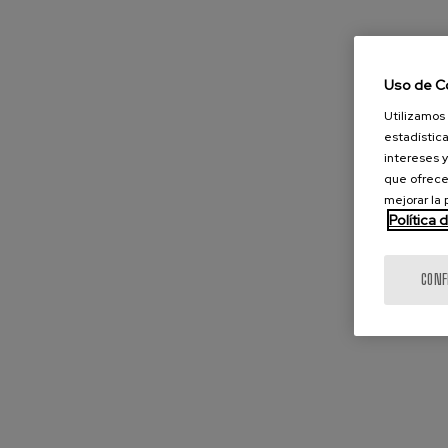
Uso de C
Utilizamos 
estadística
intereses y
que ofrece
mejorar la
Política 
CONF