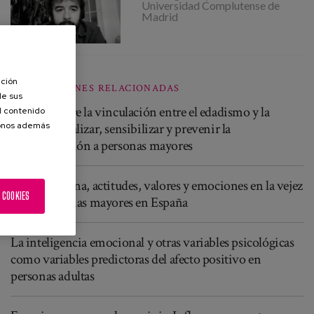
Universidad Complutense de
Madrid
ación
PUBLICACIONES RELACIONADAS
de sus
Estudio sobre la vinculación entre el edadismo y la
el contenido
soledad. Analizar, sensibilizar y prevenir la
donos además
discriminación a personas mayores
Vida cotidiana, actitudes, valores y emociones en la vejez
 COOKIES
en las personas mayores en España
La inteligencia emocional y otras variables psicológicas
como variables predictoras del afecto positivo en
personas adultas