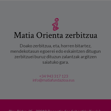
Matia Orienta zerbitzua
Doako zerbitzua, eta, horren bitartez,
mendekotasun egoerei edo eskaintzen ditugun
zerbitzuei buruz dituzun zalantzak argitzen
saiatuko gara.
+34 943 317 123
info@matiafundazioa.eus