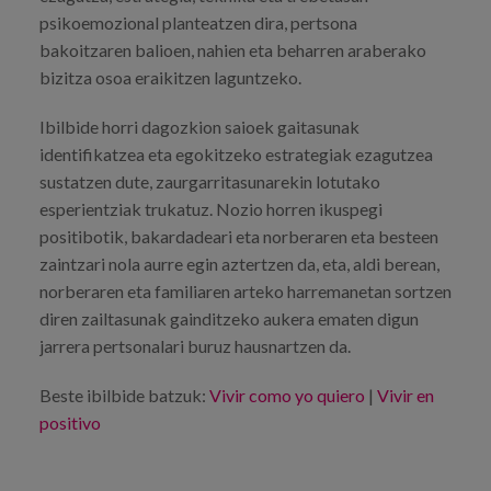
psikoemozional planteatzen dira, pertsona
bakoitzaren balioen, nahien eta beharren araberako
bizitza osoa eraikitzen laguntzeko.
Ibilbide horri dagozkion saioek gaitasunak
identifikatzea eta egokitzeko estrategiak ezagutzea
sustatzen dute, zaurgarritasunarekin lotutako
esperientziak trukatuz. Nozio horren ikuspegi
positibotik, bakardadeari eta norberaren eta besteen
zaintzari nola aurre egin aztertzen da, eta, aldi berean,
norberaren eta familiaren arteko harremanetan sortzen
diren zailtasunak gainditzeko aukera ematen digun
jarrera pertsonalari buruz hausnartzen da.
Beste ibilbide batzuk:
Vivir como yo quiero
|
Vivir en
positivo