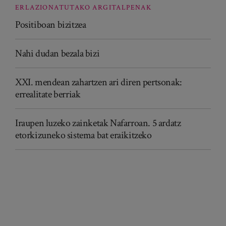
ERLAZIONATUTAKO ARGITALPENAK
Positiboan bizitzea
Nahi dudan bezala bizi
XXI. mendean zahartzen ari diren pertsonak:
errealitate berriak
Iraupen luzeko zainketak Nafarroan. 5 ardatz
etorkizuneko sistema bat eraikitzeko