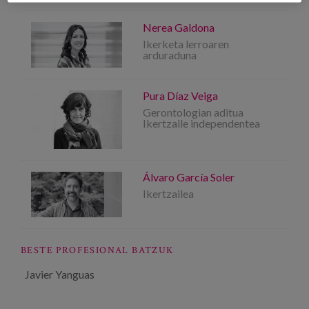
Nerea Galdona
Ikerketa lerroaren
arduraduna
Pura Díaz Veiga
Gerontologian aditua
Ikertzaile independentea
Álvaro García Soler
Ikertzailea
BESTE PROFESIONAL BATZUK
Javier Yanguas