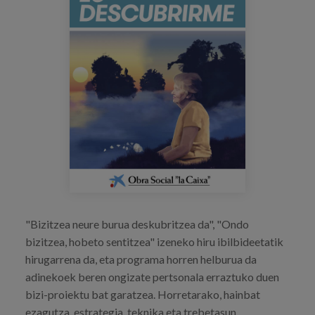
Prentsa
Egizu lan gurekin
Salaketa-kanala
es
eu
en
"Bizitzea neure burua deskubritzea da", "Ondo
bizitzea, hobeto sentitzea" izeneko hiru ibilbideetatik
hirugarrena da, eta programa horren helburua da
adinekoek beren ongizate pertsonala erraztuko duen
bizi-proiektu bat garatzea. Horretarako, hainbat
ezagutza, estrategia, teknika eta trebetasun