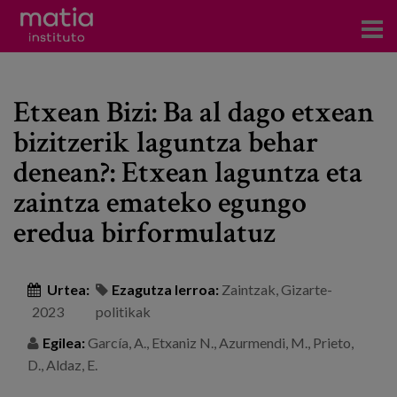
Institutoa
Etxean Bizi: Ba al dago etxean
Ikerkuntza
bizitzerik laguntza behar
Argitalpenak
denean?: Etxean laguntza eta
Foroetan parte hartzea
zaintza emateko egungo
eredua birformulatuz
Kontsultoretza
Prestakuntza
Urtea:
Ezagutza lerroa:
Zaintzak
,
Gizarte-
Gertaerak
2023
politikak
Berriak
Egilea:
García, A., Etxaniz N., Azurmendi, M., Prieto,
D., Aldaz, E.
Bloga