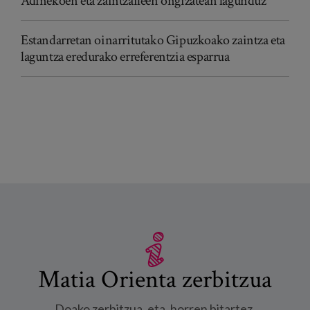
Adinekoen eta zaintzaileen ongizatean lagunduz
Estandarretan oinarritutako Gipuzkoako zaintza eta
laguntza eredurako erreferentzia esparrua
Matia Orienta zerbitzua
Doako zerbitzua, eta, horren bitartez,