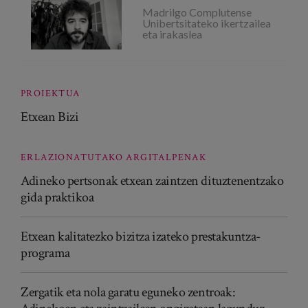
Madrilgo Complutense
Unibertsitateko ikertzailea
eta irakaslea
PROIEKTUA
Etxean Bizi
ERLAZIONATUTAKO ARGITALPENAK
Adineko pertsonak etxean zaintzen dituztenentzako
gida praktikoa
Etxean kalitatezko bizitza izateko prestakuntza-
programa
Zergatik eta nola garatu eguneko zentroak: