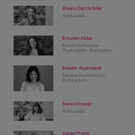
Álvaro García Soler
Ikertzailea
Erkuden Aldaz
Matia Institutuko
Zuzendaria - Ikertzailea
Maider Azurmendi
Saretze Komunitario
Arduraduna
Nerea Etxaniz
Ikertzailea
Daniel Prieto