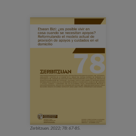
Prentsa
Egizu lan gurekin
Salaketa-kanala
es
eu
en
Zerbitzuan. 2022; 78: 67-85.