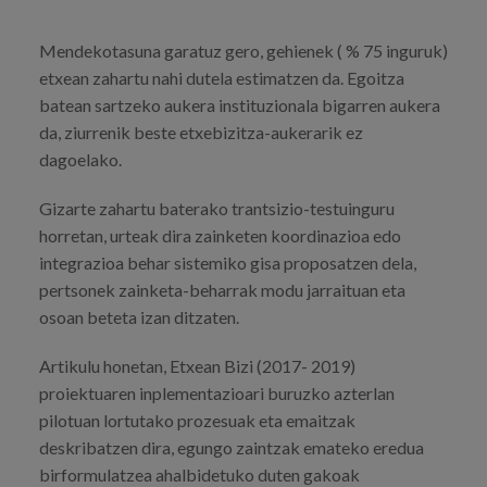
Mendekotasuna garatuz gero, gehienek ( % 75 inguruk)
etxean zahartu nahi dutela estimatzen da. Egoitza
batean sartzeko aukera instituzionala bigarren aukera
da, ziurrenik beste etxebizitza-aukerarik ez
dagoelako.
Gizarte zahartu baterako trantsizio-testuinguru
horretan, urteak dira zainketen koordinazioa edo
integrazioa behar sistemiko gisa proposatzen dela,
pertsonek zainketa-beharrak modu jarraituan eta
osoan beteta izan ditzaten.
Artikulu honetan, Etxean Bizi (2017- 2019)
proiektuaren inplementazioari buruzko azterlan
pilotuan lortutako prozesuak eta emaitzak
deskribatzen dira, egungo zaintzak emateko eredua
birformulatzea ahalbidetuko duten gakoak