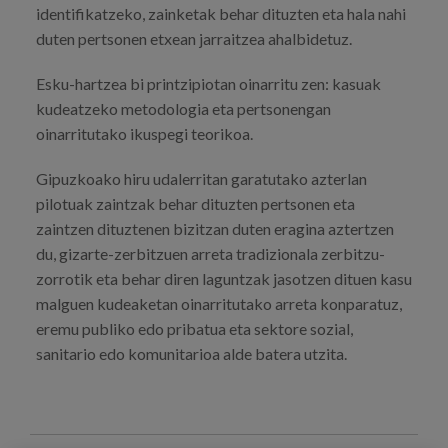
identifikatzeko, zainketak behar dituzten eta hala nahi
duten pertsonen etxean jarraitzea ahalbidetuz.
Esku-hartzea bi printzipiotan oinarritu zen: kasuak
kudeatzeko metodologia eta pertsonengan
oinarritutako ikuspegi teorikoa.
Gipuzkoako hiru udalerritan garatutako azterlan
pilotuak zaintzak behar dituzten pertsonen eta
zaintzen dituztenen bizitzan duten eragina aztertzen
du, gizarte-zerbitzuen arreta tradizionala zerbitzu-
zorrotik eta behar diren laguntzak jasotzen dituen kasu
malguen kudeaketan oinarritutako arreta konparatuz,
eremu publiko edo pribatua eta sektore sozial,
sanitario edo komunitarioa alde batera utzita.