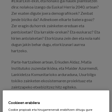
#ElkarEkin-ekin, eta honako gai hauek planteatzen
dira: nolakoa izango da Euskal Herria 2040. urtean?
Zer esaten digute joera demografikoek? Zenbat
jende biziko da? Adinekoen elkarte batera goaz?
Zer eragin du horrek zainketen ereduan eta
pentsioetan? Eta lurralde-orekan? Eta euskaraz? Eta
hirien antolaketan? Etorkizuna zein den eta nola nahi
dugun jakin behar dugu, etorkizunari aurrea
hartzeko.
Parte-hartzaileen artean, Erkuden Aldaz, Matia
Institutuko zuzendarikidea, eta Maider Azurmendi,
Lankidetza Komunitarioko arduraduna, Usurbilgo
tokiko zainketen ekosistemaren proiektuaz eta
zaintzapeko etxebizitzez hitz egiteko.
Helburuak:
Cookieen erabilera
Demografia prospektiboaren argitan, 2040an
Cookie propioak eta hirugarrenenak erabiltzen ditugu gure