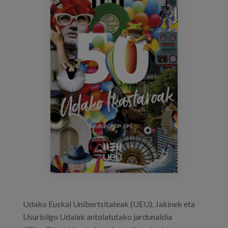
cartel_cursodeverano_elkarekin.png
Prentsa
Egizu lan gurekin
Salaketa-kanala
es
eu
en
Udako Euskal Unibertsitateak (UEU), Jakinek eta
Usurbilgo Udalak antolatutako jardunaldia