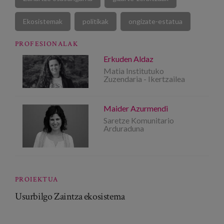
Ekosistemak
politikak
ongizate-estatua
PROFESIONALAK
Erkuden Aldaz
Matia Institutuko
Zuzendaria - Ikertzailea
Maider Azurmendi
Saretze Komunitario
Arduraduna
PROIEKTUA
Usurbilgo Zaintza ekosistema