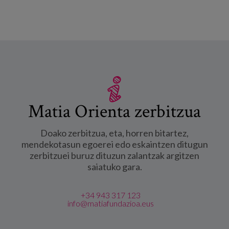
Matia Orienta zerbitzua
Doako zerbitzua, eta, horren bitartez,
mendekotasun egoerei edo eskaintzen ditugun
zerbitzuei buruz dituzun zalantzak argitzen
saiatuko gara.
+34 943 317 123
info@matiafundazioa.eus