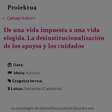
Proiektua
Gehiago irakurri
Aukeratutako bizitza bat ezarritako bizitza
batetik. Laguntza eta zaintzen
De una vida impuesta a una vida
desinstituzionalizazioa -ri buruz
elegida. La desinstitucionalización
de los apoyos y los cuidados
Data:
Mota:
Kurtsoa
Ezagutza lerroa:
Lekua:
Santander (Cantabria)
La estrategia de desinstitucionalización para una