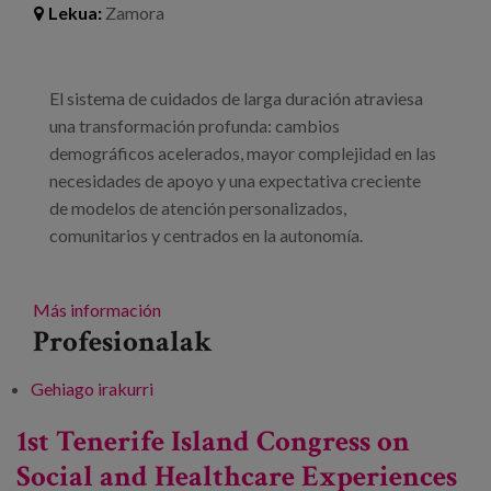
Lekua:
Zamora
Prentsa
Egizu lan gurekin
El sistema de cuidados de larga duración atraviesa
Salaketa-kanala
una transformación profunda: cambios
demográficos acelerados, mayor complejidad en las
necesidades de apoyo y una expectativa creciente
es
de modelos de atención personalizados,
eu
comunitarios y centrados en la autonomía.
en
Más información
Profesionalak
Gehiago irakurri
I Congreso multisede sobre servicios
sociales, cuidados y comunidad: Los
1st Tenerife Island Congress on
cuidados que queremos -ri buruz
Social and Healthcare Experiences