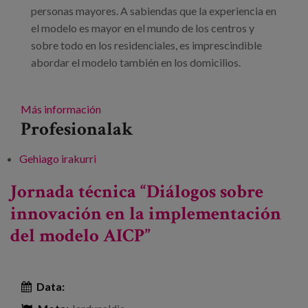
personas mayores. A sabiendas que la experiencia en
el modelo es mayor en el mundo de los centros y
sobre todo en los residenciales, es imprescindible
abordar el modelo también en los domicilios.
Más información
Profesionalak
Gehiago irakurri
Jornadas Técnicas de la Dirección General de
Mayores 2023 'Atención Integral Centrada
Jornada técnica “Diálogos sobre
en la Persona: seguimos avanzando' -ri buruz
innovación en la implementación
del modelo AICP”
Data: