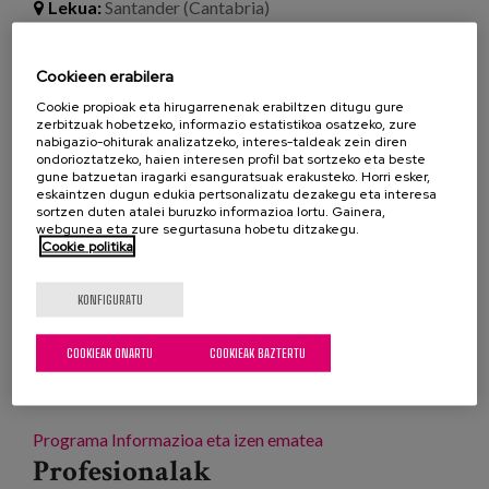
Lekua:
Santander (Cantabria)
Cookieen erabilera
Komunitatean ondo bizitzeko
Cookie propioak eta hirugarrenenak erabiltzen ditugu gure
desinstituzionalizazio-estrategia Gizarte
zerbitzuak hobetzeko, informazio estatistikoa osatzeko, zure
nabigazio-ohiturak analizatzeko, interes-taldeak zein diren
Eskubideen Ministerioak eta Agenda 2030ek
ondorioztatzeko, haien interesen profil bat sortzeko eta beste
gidatutako ekimen parte-hartzailea da, eta
gune batzuetan iragarki esanguratsuak erakusteko. Horri esker,
eskaintzen dugun edukia pertsonalizatu dezakegu eta interesa
beharrizan bati erantzuten dio. Horren ondorioz,
sortzen duten atalei buruzko informazioa lortu. Gainera,
erakundeetan pertsonen arreta asistentzialean
webgunea eta zure segurtasuna hobetu ditzakegu.
Cookie politika
oinarritutako zaintza-eredutik arreta komunitario
eta pertsonalizatuko eredu batera igaro behar da,
KONFIGURATU
non pertsonek aukera baitezakete non bizi, zer
laguntza behar duten eta nola jaso nahi dituzten eta
COOKIEAK ONARTU
COOKIEAK BAZTERTU
beren komunitatean integratuta egin nahi duten.
Programa
Informazioa eta izen ematea
Profesionalak