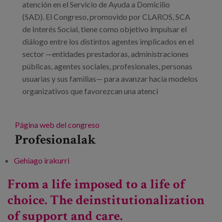
atención en el Servicio de Ayuda a Domicilio
(SAD). El Congreso, promovido por CLAROS, SCA
de Interés Social, tiene como objetivo impulsar el
diálogo entre los distintos agentes implicados en el
sector —entidades prestadoras, administraciones
públicas, agentes sociales, profesionales, personas
usuarias y sus familias— para avanzar hacia modelos
organizativos que favorezcan una atenci
Página web del congreso
Profesionalak
Gehiago irakurri
I Congreso sobre cuidados domiciliarios -
Hacia la Atención Integral y Centrada en la
From a life imposed to a life of
Persona -ri buruz
choice. The deinstitutionalization
of support and care.