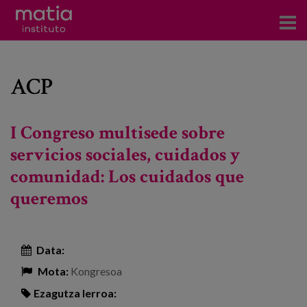
Institutoa
ACP
Ikerkuntza
Argitalpenak
I Congreso multisede sobre
Foroetan parte hartzea
servicios sociales, cuidados y
comunidad: Los cuidados que
Kontsultoretza
queremos
Prestakuntza
Gertaerak
Data:
Berriak
Mota:
Kongresoa
Bloga
Ezagutza lerroa: