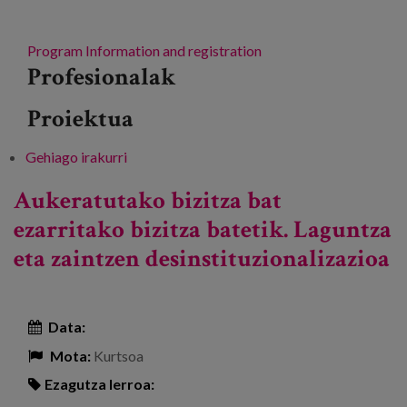
Program
Information and registration
Profesionalak
Proiektua
Gehiago irakurri
From a life imposed to a life of choice. The
deinstitutionalization of support and care. -ri
Aukeratutako bizitza bat
buruz
ezarritako bizitza batetik. Laguntza
eta zaintzen desinstituzionalizazioa
Data:
Mota:
Kurtsoa
Ezagutza lerroa: