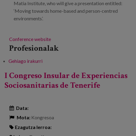
Matia Institute, who will give a presentation entitled:
‘Moving towards home-based and person-centred
environments’.
Conference website
Profesionalak
Gehiago irakurri
1st Tenerife Island Congress on Social and
Healthcare Experiences -ri buruz
I Congreso Insular de Experiencias
Sociosanitarias de Tenerife
Data:
Mota:
Kongresoa
Ezagutza lerroa: