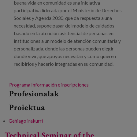
buena vida en comunidad es una iniciativa
participativa liderada por el Ministerio de Derechos
Sociales y Agenda 2030, que da respuesta a una
necesidad, supone pasar del modelo de cuidados
basado en la atención asistencial de personas en
instituciones a un modelo de atención comunitaria y
personalizada, donde las personas pueden elegir
donde vivir, qué apoyos necesitan y cómo quieren
recibirlos y hacerlo integradas en su comunidad.
Programa
Información e inscripciones
Profesionalak
Proiektua
Gehiago irakurri
De una vida impuesta a una vida elegida. La
desinstitucionalización de los apoyos y los
Technical Seminar of the
cuidados -ri buruz