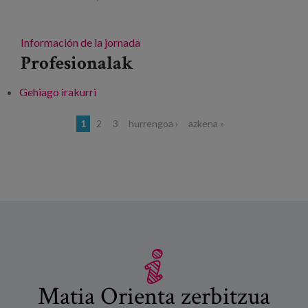
Información de la jornada
Profesionalak
Gehiago irakurri
Jornada técnica “Diálogos sobre innovación
en la implementación del modelo AICP” -ri
Orriak
1
2
3
hurrengoa ›
azkena »
buruz
Matia Orienta zerbitzua