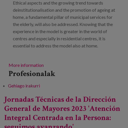
Ethical aspects and the growing trend towards
deinstitutionalisation and the promotion of ageing at
home, a fundamental pillar of municipal services for
the elderly, will also be addressed. Knowing that the
experience in the model is greater in the world of
centres and especially in residential centres, it is
essential to address the model also at home.
More information
Profesionalak
Gehiago irakurri
Technical Seminar of the Directorate General
for the Elderly 2023 'Integral Person-
Jornadas Técnicas de la Dirección
Centred Care: we continue to move forward'.
General de Mayores 2023 'Atención
-ri buruz
Integral Centrada en la Persona:
seguimos avanzando'