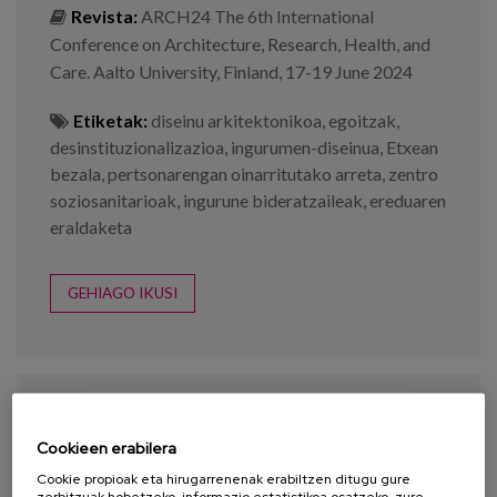
Revista:
ARCH24 The 6th International
Conference on Architecture, Research, Health, and
Care. Aalto University, Finland, 17-19 June 2024
Etiketak:
diseinu arkitektonikoa
,
egoitzak
,
desinstituzionalizazioa
,
ingurumen-diseinua
,
Etxean
bezala
,
pertsonarengan oinarritutako arreta
,
zentro
soziosanitarioak
,
ingurune bideratzaileak
,
ereduaren
eraldaketa
GEHIAGO IKUSI
Cookieen erabilera
Cookie propioak eta hirugarrenenak erabiltzen ditugu gure
zerbitzuak hobetzeko, informazio estatistikoa osatzeko, zure