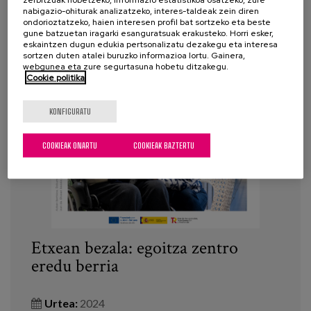
nabigazio-ohiturak analizatzeko, interes-taldeak zein diren
ondorioztatzeko, haien interesen profil bat sortzeko eta beste
gune batzuetan iragarki esanguratsuak erakusteko. Horri esker,
eskaintzen dugun edukia pertsonalizatu dezakegu eta interesa
sortzen duten atalei buruzko informazioa lortu. Gainera,
webgunea eta zure segurtasuna hobetu ditzakegu.
Cookie politika
KONFIGURATU
COOKIEAK ONARTU
COOKIEAK BAZTERTU
Etxean bezala: egoitza zentro
eredu berria
Urtea:
2024