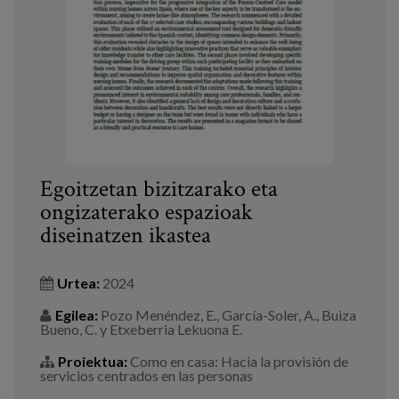
Prentsa
Egizu lan gurekin
Salaketa-kanala
es
Egoitzetan bizitzarako eta
eu
ongizaterako espazioak
diseinatzen ikastea
en
Urtea:
2024
Egilea:
Pozo Menéndez, E., García-Soler, A., Buiza
Bueno, C. y Etxeberria Lekuona E.
Proiektua:
Como en casa: Hacia la provisión de
servicios centrados en las personas