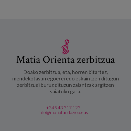
Matia Orienta zerbitzua
Doako zerbitzua, eta, horren bitartez,
mendekotasun egoerei edo eskaintzen ditugun
zerbitzuei buruz dituzun zalantzak argitzen
saiatuko gara.
+34 943 317 123
info@matiafundazioa.eus