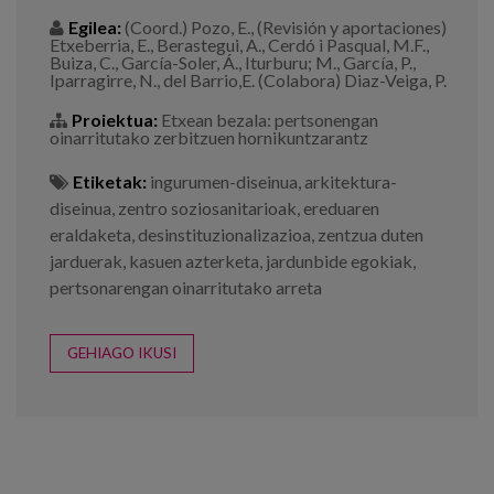
Egilea:
(Coord.) Pozo, E., (Revisión y aportaciones)
Etxeberria, E., Berastegui, A., Cerdó i Pasqual, M.F.,
Buiza, C., García-Soler, Á., Iturburu; M., García, P.,
Iparragirre, N., del Barrio,E. (Colabora) Diaz-Veiga, P.
Proiektua:
Etxean bezala: pertsonengan
oinarritutako zerbitzuen hornikuntzarantz
Etiketak:
ingurumen-diseinua
,
arkitektura-
diseinua
,
zentro soziosanitarioak
,
ereduaren
eraldaketa
,
desinstituzionalizazioa
,
zentzua duten
jarduerak
,
kasuen azterketa
,
jardunbide egokiak
,
pertsonarengan oinarritutako arreta
GEHIAGO IKUSI