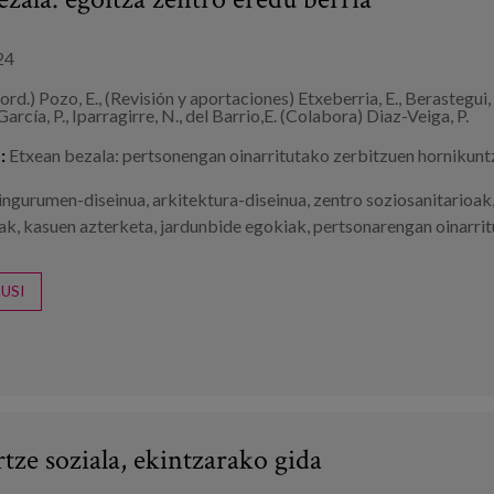
24
rd.) Pozo, E., (Revisión y aportaciones) Etxeberria, E., Berastegui, A
García, P., Iparragirre, N., del Barrio,E. (Colabora) Diaz-Veiga, P.
:
Etxean bezala: pertsonengan oinarritutako zerbitzuen hornikunt
ingurumen-diseinua
,
arkitektura-diseinua
,
zentro soziosanitarioak
rak
,
kasuen azterketa
,
jardunbide egokiak
,
pertsonarengan oinarrit
USI
tze soziala, ekintzarako gida