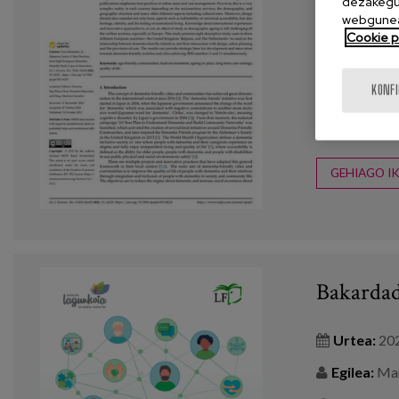
dezakegu 
webgunea
Egilea:
Poz
Cookie po
Revista:
J
KONF
Etiketak:
bideratzailea
GEHIAGO IK
Bakardad
Urtea:
20
Egilea:
Mars