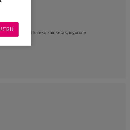
a,
4233
BAZTERTU
langintza
,
iraupen luzeko zainketak
,
ingurune