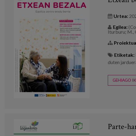
Urtea:
20
Egilea:
(Coo
Iturburu; M., 
Proiektua
Etiketak:
duten jardue
GEHIAGO IK
Parte-har