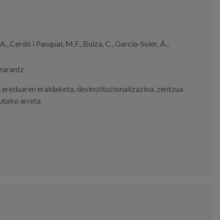
., Cerdó i Pasqual, M.F., Buiza, C., García-Soler, Á.,
zarantz
,
ereduaren eraldaketa
,
desinstituzionalizazioa
,
zentzua
utako arreta