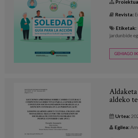
Proiektua
Revista:
E
Etiketak:
jardunbide e
GEHIAGO IK
Aldaketa 
aldeko t
Urtea:
20
Egilea:
Amun