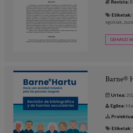
Revista:
B
Etiketak:
egokiak
,
zuze
GEHIAGO IK
Barne® Ha
Urtea:
20
Egilea:
Mars
Proiektua
Etiketak: