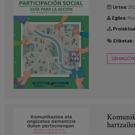
Urtea:
20
Egilea:
Pozo
Proiektua
Etiketak:
GEHIAGO IK
Komunika
hartzaile