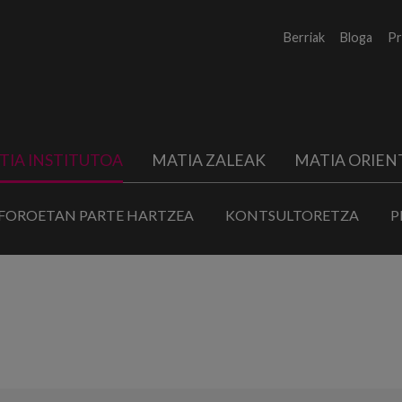
Berriak
Bloga
Pr
TIA INSTITUTOA
MATIA ZALEAK
MATIA ORIEN
FOROETAN PARTE HARTZEA
KONTSULTORETZA
P