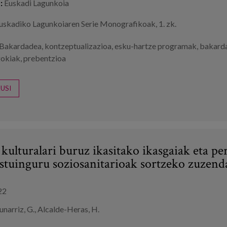
:
Euskadi Lagunkoia
uskadiko Lagunkoiaren Serie Monografikoak, 1. zk.
Bakardadea
,
kontzeptualizazioa
,
esku-hartze programak
,
bakard
gokiak
,
prebentzioa
USI
kulturalari buruz ikasitako ikasgaiak eta p
estuinguru soziosanitarioak sortzeko zuzend
22
arriz, G., Alcalde-Heras, H.