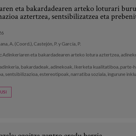
aren eta bakardadearen arteko loturari bur
azioa aztertzea, sentsibilizatzea eta prebeni
26
na, A. (Coord.), Castejón, P. y García, P.
:
Adinkeriaren eta bakardadearen arteko lotura aztertzea, adinek
adinkeria
,
bakardadeak
,
adinekoak
,
Ikerketa kualitatiboa
,
parte-h
oa
,
sentsibilizazioa
,
estereotipoak
,
narratiba soziala
,
ingurune inkl
USI
zala: egoitza zentro eredu berria