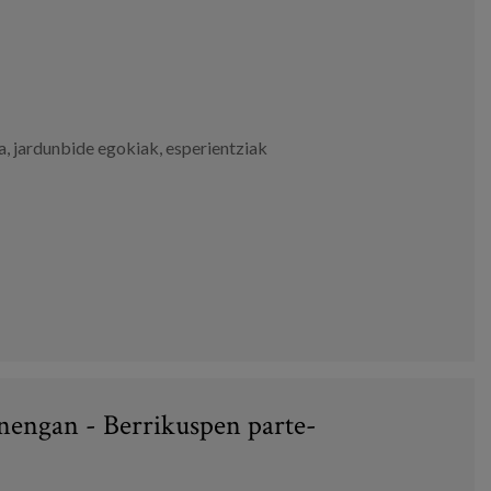
a
,
jardunbide egokiak
,
esperientziak
nengan - Berrikuspen parte-