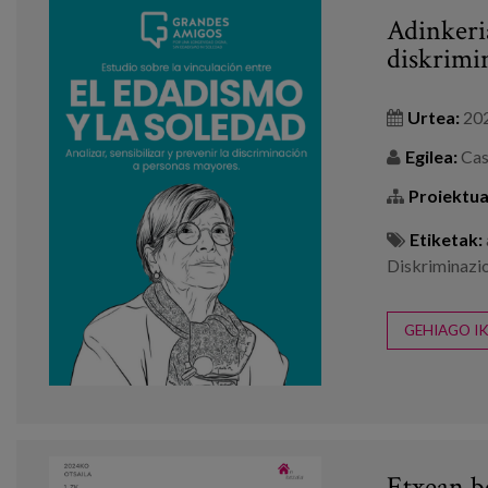
Adinkeri
diskrimin
Urtea:
20
Egilea:
Casa
Proiektua
Etiketak:
Diskriminazi
GEHIAGO IK
Etxean be