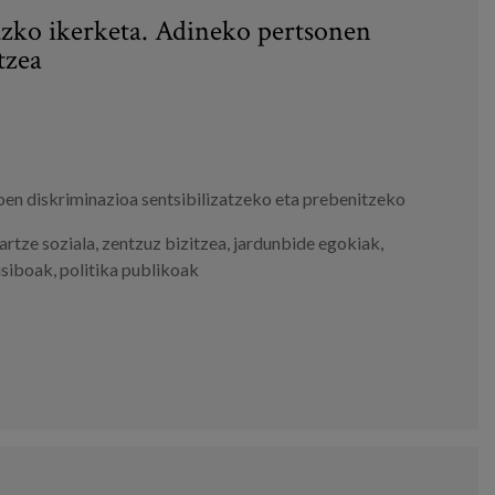
uzko ikerketa. Adineko pertsonen
tzea
oen diskriminazioa sentsibilizatzeko eta prebenitzeko
artze soziala
,
zentzuz bizitzea
,
jardunbide egokiak
,
usiboak
,
politika publikoak