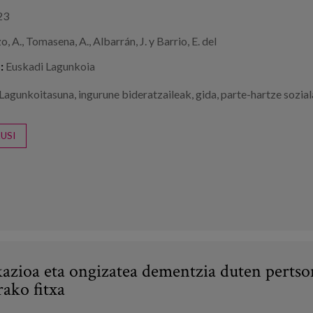
23
, A., Tomasena, A., Albarrán, J. y Barrio, E. del
:
Euskadi Lagunkoia
Lagunkoitasuna
,
ingurune bideratzaileak
,
gida
,
parte-hartze sozial
USI
zioa eta ongizatea dementzia duten pertso
rako fitxa