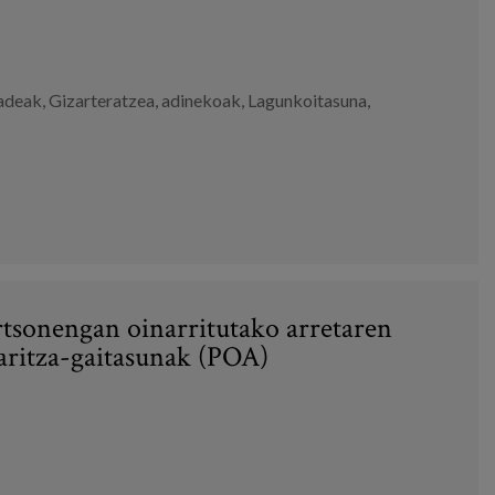
adeak
,
Gizarteratzea
,
adinekoak
,
Lagunkoitasuna
,
ertsonengan oinarritutako arretaren
aritza-gaitasunak (POA)