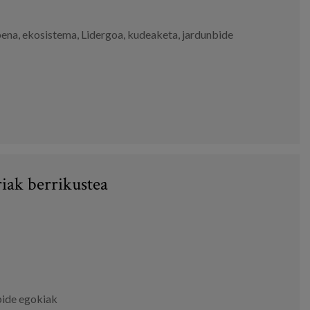
pena
,
ekosistema
,
Lidergoa
,
kudeaketa
,
jardunbide
riak berrikustea
bide egokiak