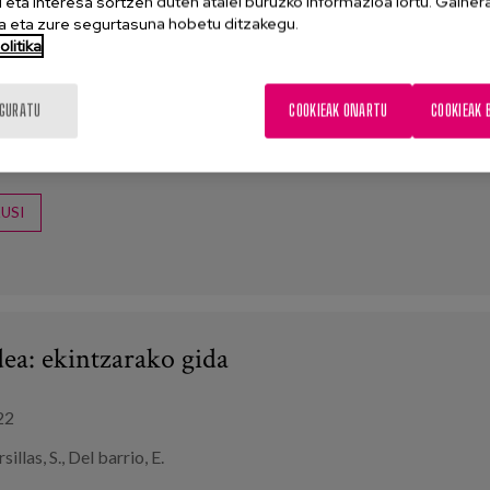
eta interesa sortzen duten atalei buruzko informazioa lortu. Gainer
 eta zure segurtasuna hobetu ditzakegu.
o Menéndez, E., Higueras García, E.
litika
ournal of Environmental Research and Public Health 19, no. 21: 1
IGURATU
COOKIEAK ONARTU
COOKIEAK 
Lagunkoitasuna
,
Dementzia
,
hiri lagunkoiak
,
Gizarteratzea
,
hiri-p
k
,
jardunbide egokiak
USI
ea: ekintzarako gida
22
illas, S., Del barrio, E.