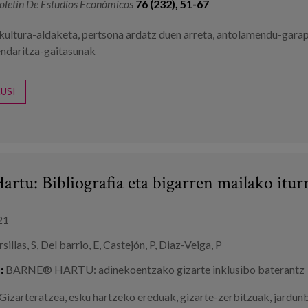
oletín De Estudios Económicos
76 (232), 51-67
kultura-aldaketa
,
pertsona ardatz duen arreta
,
antolamendu-gara
ndaritza-gaitasunak
USI
rtu: Bibliografia eta bigarren mailako itur
21
illas, S, Del barrio, E, Castejón, P, Diaz-Veiga, P
:
BARNE® HARTU: adinekoentzako gizarte inklusibo baterantz
Gizarteratzea
,
esku hartzeko ereduak
,
gizarte-zerbitzuak
,
jardun