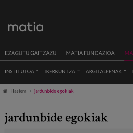
EZAGUTU GAITZAZU
MATIA FUNDAZIOA
MA
INSTITUTOA
IKERKUNTZA
ARGITALPENAK
Hasiera
jardunbide egokiak
jardunbide egokiak