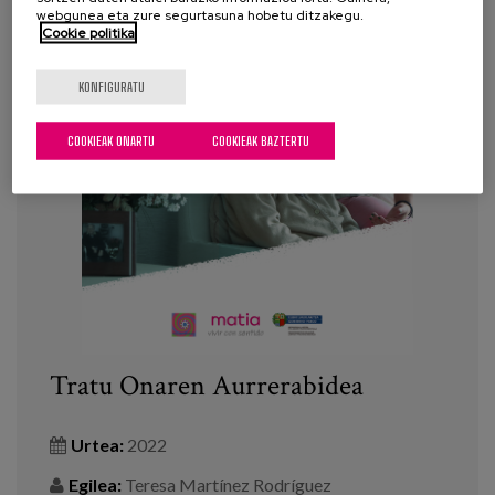
webgunea eta zure segurtasuna hobetu ditzakegu.
Cookie politika
KONFIGURATU
COOKIEAK ONARTU
COOKIEAK BAZTERTU
Tratu Onaren Aurrerabidea
Urtea:
2022
Egilea:
Teresa Martínez Rodríguez