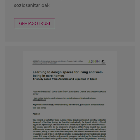
soziosanitarioak
GEHIAGO IKUSI