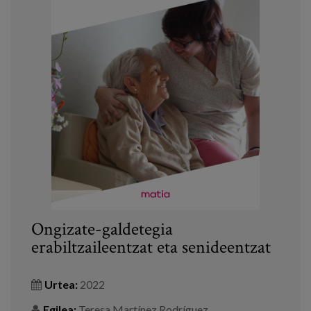
Ongizate-galdetegia
erabiltzaileentzat eta senideentzat
Urtea:
2022
Egilea:
Teresa Martínez Rodríguez