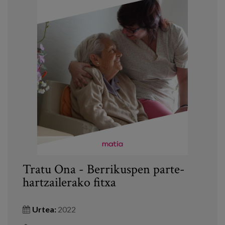
Tratu Ona - Berrikuspen parte-
hartzailerako fitxa
Urtea:
2022