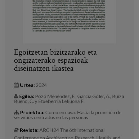
Egoitzetan bizitzarako eta
ongizaterako espazioak
diseinatzen ikastea
Urtea:
2024
Egilea:
Pozo Menéndez, E., García-Soler, A., Buiza
Bueno, C. y Etxeberria Lekuona E.
Proiektua:
Como en casa: Hacia la provisión de
servicios centrados en las personas
Revista:
ARCH24 The 6th International
Conference on Architecture, Research, Health, and