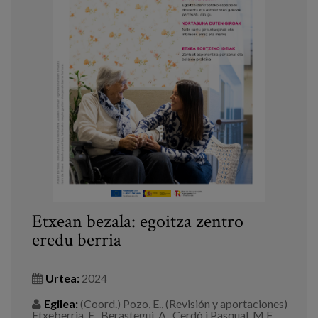
Etxean bezala: egoitza zentro
eredu berria
Urtea:
2024
Egilea:
(Coord.) Pozo, E., (Revisión y aportaciones)
Etxeberria, E., Berastegui, A., Cerdó i Pasqual, M.F.,