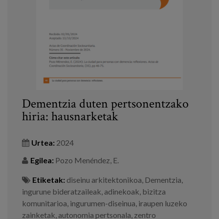
Prentsa
Egizu lan gurekin
Salaketa-kanala
es
Dementzia duten pertsonentzako
eu
hiria: hausnarketak
en
Urtea:
2024
Egilea:
Pozo Menéndez, E.
Etiketak:
diseinu arkitektonikoa
,
Dementzia
,
ingurune bideratzaileak
,
adinekoak
,
bizitza
komunitarioa
,
ingurumen-diseinua
,
iraupen luzeko
zainketak
,
autonomia pertsonala
,
zentro