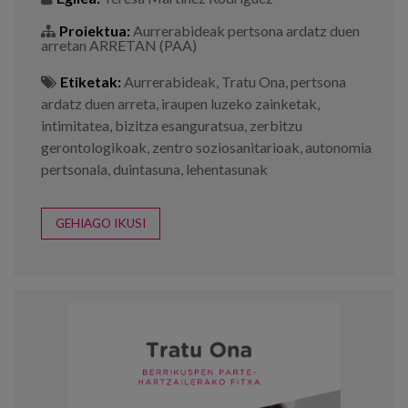
Proiektua:
Aurrerabideak pertsona ardatz duen
arretan ARRETAN (PAA)
Etiketak:
Aurrerabideak
,
Tratu Ona
,
pertsona
ardatz duen arreta
,
iraupen luzeko zainketak
,
intimitatea
,
bizitza esanguratsua
,
zerbitzu
gerontologikoak
,
zentro soziosanitarioak
,
autonomia
pertsonala
,
duintasuna
,
lehentasunak
GEHIAGO IKUSI