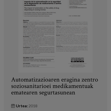
Automatizazioaren eragina zentro
soziosanitarioei medikamentuak
ematearen segurtasunean
Urtea:
2018