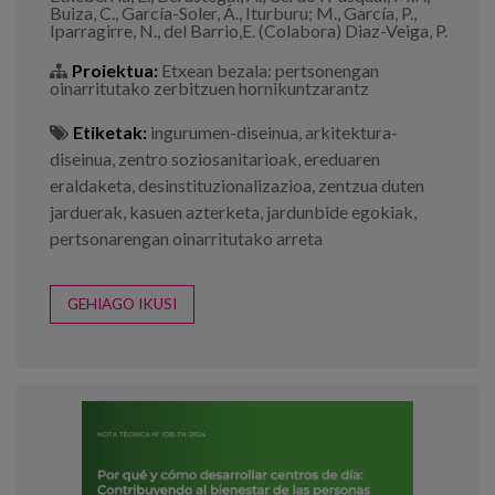
Buiza, C., García-Soler, Á., Iturburu; M., García, P.,
Iparragirre, N., del Barrio,E. (Colabora) Diaz-Veiga, P.
Proiektua:
Etxean bezala: pertsonengan
oinarritutako zerbitzuen hornikuntzarantz
Etiketak:
ingurumen-diseinua
,
arkitektura-
diseinua
,
zentro soziosanitarioak
,
ereduaren
eraldaketa
,
desinstituzionalizazioa
,
zentzua duten
jarduerak
,
kasuen azterketa
,
jardunbide egokiak
,
pertsonarengan oinarritutako arreta
GEHIAGO IKUSI