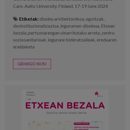
Care. Aalto University, Finland, 17-19 June 2024
Etiketak:
diseinu arkitektonikoa
,
egoitzak
,
desinstituzionalizazioa
,
ingurumen-diseinua
,
Etxean
bezala
,
pertsonarengan oinarritutako arreta
,
zentro
soziosanitarioak
,
ingurune bideratzaileak
,
ereduaren
eraldaketa
GEHIAGO IKUSI