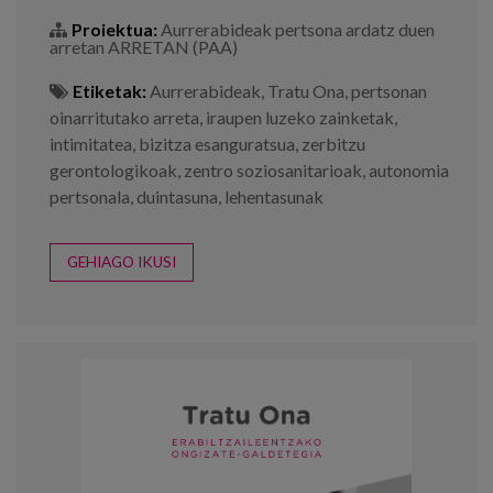
Proiektua:
Aurrerabideak pertsona ardatz duen
arretan ARRETAN (PAA)
Etiketak:
Aurrerabideak
,
Tratu Ona
,
pertsonan
oinarritutako arreta
,
iraupen luzeko zainketak
,
intimitatea
,
bizitza esanguratsua
,
zerbitzu
gerontologikoak
,
zentro soziosanitarioak
,
autonomia
pertsonala
,
duintasuna
,
lehentasunak
GEHIAGO IKUSI