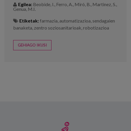
Egilea:
Beobide, I., Ferro, A., Miró, B., Martinez, S.,
Genua, M.I.
Etiketak:
farmazia
,
automatizazioa
,
sendagaien
banaketa
,
zentro soziosanitarioak
,
robotizazioa
GEHIAGO IKUSI