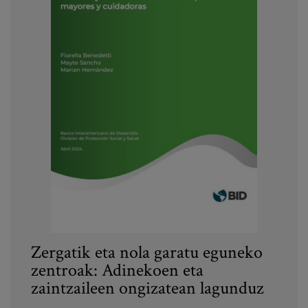
Zergatik eta nola garatu eguneko
zentroak: Adinekoen eta
zaintzaileen ongizatean lagunduz