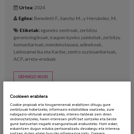
Urtea:
2024
Egilea:
Benedetti F., Sancho M., y Hernández, M.
Etiketak:
eguneko zentroak
,
zerbitzu
gerontologikoak
,
iraupen luzeko zainketak
,
zerbitzu
komunitarioak
,
mendekotasuna
,
adinekoak
,
Latinoamerika eta Karibe
,
zentro soziosanitarioak
,
ACP
,
arreta-ereduak
GEHIAGO IKUSI
Cookieen erabilera
Cookie propioak eta hirugarrenenak erabiltzen ditugu gure
zerbitzuak hobetzeko, informazio estatistikoa osatzeko, zure
nabigazio-ohiturak analizatzeko, interes-taldeak zein diren
ondorioztatzeko, haien interesen profil bat sortzeko eta beste
gune batzuetan iragarki esanguratsuak erakusteko. Horri esker,
eskaintzen dugun edukia pertsonalizatu dezakegu eta interesa
sortzen duten atalei buruzko informazioa lortu. Gainera,