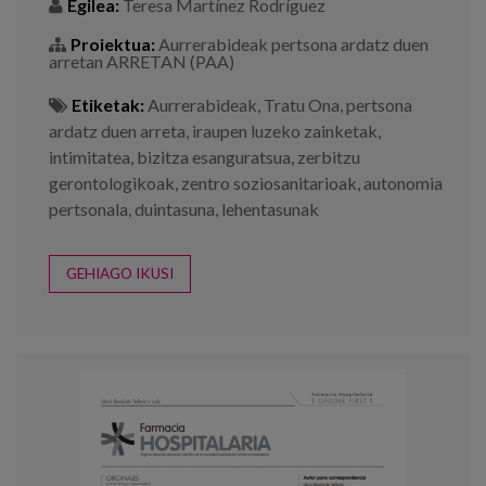
Egilea:
Teresa Martínez Rodríguez
Proiektua:
Aurrerabideak pertsona ardatz duen
arretan ARRETAN (PAA)
Etiketak:
Aurrerabideak
,
Tratu Ona
,
pertsona
ardatz duen arreta
,
iraupen luzeko zainketak
,
intimitatea
,
bizitza esanguratsua
,
zerbitzu
gerontologikoak
,
zentro soziosanitarioak
,
autonomia
pertsonala
,
duintasuna
,
lehentasunak
GEHIAGO IKUSI