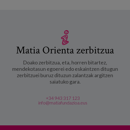
Matia Orienta zerbitzua
Doako zerbitzua, eta, horren bitartez,
mendekotasun egoerei edo eskaintzen ditugun
zerbitzuei buruz dituzun zalantzak argitzen
saiatuko gara.
+34 943 317 123
info@matiafundazioa.eus