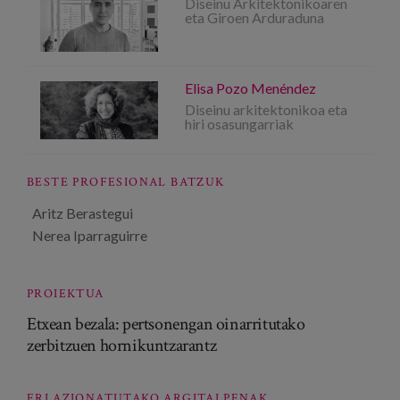
Diseinu Arkitektonikoaren
eta Giroen Arduraduna
Elisa Pozo Menéndez
Diseinu arkitektonikoa eta
hiri osasungarriak
BESTE PROFESIONAL BATZUK
Aritz Berastegui
Nerea Iparraguirre
PROIEKTUA
Etxean bezala: pertsonengan oinarritutako
zerbitzuen hornikuntzarantz
ERLAZIONATUTAKO ARGITALPENAK