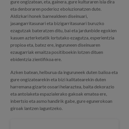
gure ongizatean, eta, gainera, gure kulturaren isla dira
eta denboraren poderioz eboluzionatzen dute.
Aldizkari honek barnealdeen diseinuari,
jasangarritasunari eta bizigarritasunari buruzko
ezagutzak bateratzen ditu, bai eta jardunbide egokien
kasuen azterketatik lortutako ezagutza, esperientzia
propioa eta, batez ere, inguruneen diseinuaren
ezaugarriak emaitza positiboekin lotzen dituen
ebidentzia zientifikoa ere.
Azken batean, helburua da inguruneek duten balioa eta
gure ongizatearekin eta bizi kalitatearekin duten
harremana gizarte osoari helaraztea, baita dekorazio
eta antolaketa espazialerako gakoak ematea ere,
inbertsio eta asmo handirik gabe, gure egunerokoan
giroak lantzen laguntzeko.