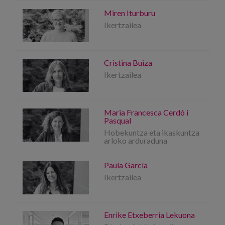
Miren Iturburu
Ikertzailea
Cristina Buiza
Ikertzailea
Maria Francesca Cerdó i
Pasqual
Hobekuntza eta ikaskuntza
arloko arduraduna
Paula García
Ikertzailea
Enrike Etxeberria Lekuona