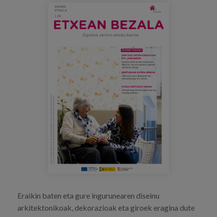
Prentsa
Egizu lan gurekin
Salaketa-kanala
es
eu
en
Eraikin baten eta gure ingurunearen diseinu
arkitektonikoak, dekorazioak eta giroek eragina dute