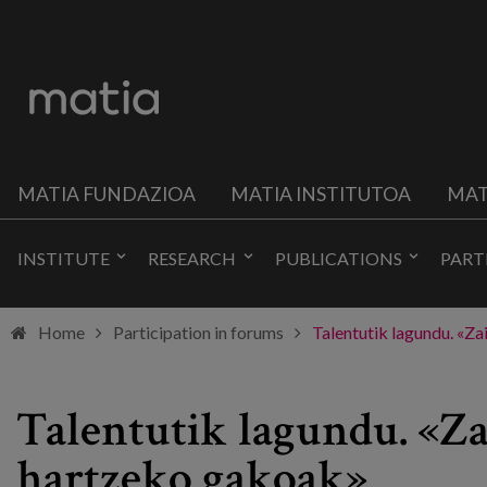
MATIA FUNDAZIOA
MATIA INSTITUTOA
MAT
INSTITUTE
RESEARCH
PUBLICATIONS
PART
Home
Participation in forums
Talentutik lagundu. «Z
Talentutik lagundu. «Za
hartzeko gakoak»