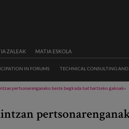
IA ZALEAK
MATIA ESKOLA
ICIPATION IN FORUMS
TECHNICAL CONSULTING AND
aintzan pertsonarenganako beste begirada bat hartzeko gakoak»
intzan pertsonarenganak