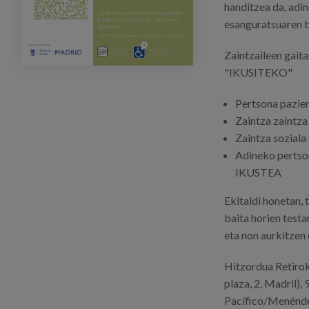
handitzea da, adi
esanguratsuaren b
Zaintzaileen gait
"IKUSITEKO"
Pertsona pazie
Zaintza zaintz
Zaintza sozial
Adineko pertson
IKUSTEA
Ekitaldi honetan,
baita horien testa
eta non aurkitzen 
Hitzordua Retirok
plaza, 2, Madril),
Pacífico/Menénde