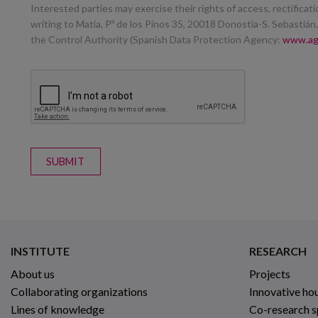
Interested parties may exercise their rights of access, rectificatio
writing to Matia, Pº de los Pinos 35, 20018 Donostia-S. Sebastiá
the Control Authority (Spanish Data Protection Agency:
www.ag
SUBMIT
INSTITUTE
RESEARCH
About us
Projects
Collaborating organizations
Innovative ho
Lines of knowledge
Co-research 