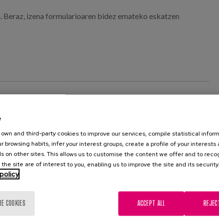
 Beraz, izena formularioaren bidez emateko eskatzen
NEKO PROGRAMA
e
own and third-party cookies to improve our services, compile statistical inform
r browsing habits, infer your interest groups, create a profile of your interests
s on other sites. This allows us to customise the content we offer and to rec
 the site are of interest to you, enabling us to improve the site and its security
intzaileak
Pertsonan Oinarritutako Arreta
talentua
policy
itzea
gizarteratzea
RE COOKIES
ACCEPT ALL
REJEC