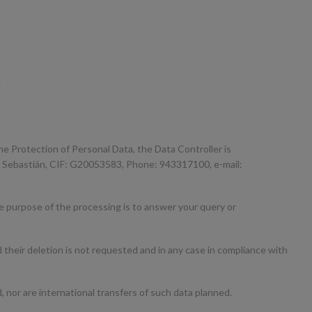
d
he Protection of Personal Data, the Data Controller is
Sebastián, CIF: G20053583, Phone: 943317100, e-mail:
he purpose of the processing is to answer your query or
d their deletion is not requested and in any case in compliance with
d, nor are international transfers of such data planned.