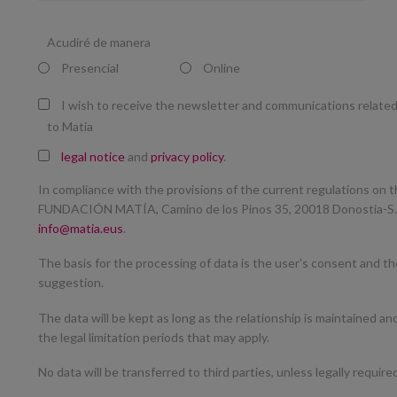
Acudiré de manera
Presencial
Online
I wish to receive the newsletter and communications relate
to Matia
legal notice
and
privacy policy
.
In compliance with the provisions of the current regulations on t
FUNDACIÓN MATÍA, Camino de los Pinos 35, 20018 Donostia-S. 
info@matia.eus
.
The basis for the processing of data is the user's consent and t
suggestion.
The data will be kept as long as the relationship is maintained an
the legal limitation periods that may apply.
No data will be transferred to third parties, unless legally require