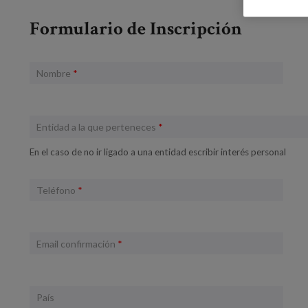
Formulario de Inscripción
Nombre
*
Entidad a la que perteneces
*
En el caso de no ir ligado a una entidad escribir interés personal
Teléfono
*
Email confirmación
*
País