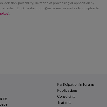
n, deletion, portability, limitation of processing or opposition by
n. Sebastián, DPD Contact: dpd@matia.eus. as well as to complain to
pd.es
).
Participation in forums
Publications
Consulting
using
Training
space