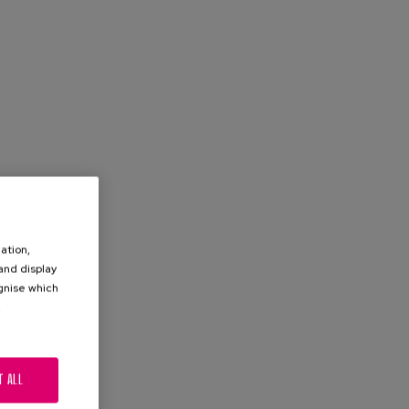
ation,
 and display
ognise which
.
T ALL