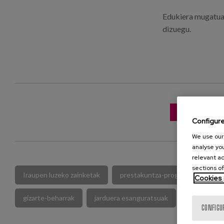
Edukiera mugatua.
dizuegu.
BEHIN-BEHI
Configur
We use our 
analyse you
relevant ad
sections of
Iraupen luzeko zainketak
prestakuntza-programak
Za
Cookies 
gizarte-beharrak
jarduera esanguratsuak
zentzuz biz
CONFIGU