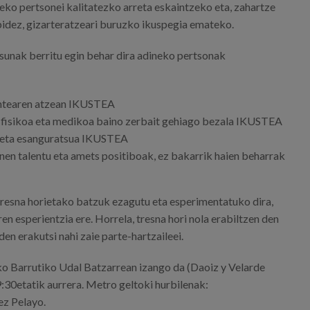
neko pertsonei kalitatezko arreta eskaintzeko eta, zahartze
idez, gizarteratzeari buruzko ikuspegia emateko.
asunak berritu egin behar dira adineko pertsonak
ntearen atzean IKUSTEA
a fisikoa eta medikoa baino zerbait gehiago bezala IKUSTEA
a eta esanguratsua IKUSTEA
en talentu eta amets positiboak, ez bakarrik haien beharrak
 tresna horietako batzuk ezagutu eta esperimentatuko dira,
ren esperientzia ere. Horrela, tresna hori nola erabiltzen den
den erakutsi nahi zaie parte-hartzaileei.
o Barrutiko Udal Batzarrean izango da (Daoiz y Velarde
 9:30etatik aurrera. Metro geltoki hurbilenak:
z Pelayo.