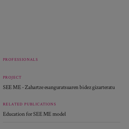
PROFESSIONALS
PROJECT
SEE ME - Zahartze esanguratsuaren bidez gizarteratu
RELATED PUBLICATIONS
Education for SEE ME model