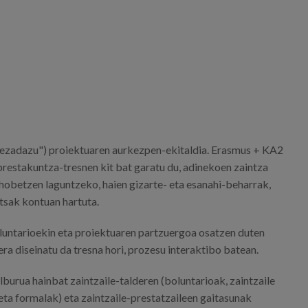
ezadazu") proiektuaren aurkezpen-ekitaldia. Erasmus + KA2
 prestakuntza-tresnen kit bat garatu du, adinekoen zaintza
 hobetzen laguntzeko, haien gizarte- eta esanahi-beharrak,
tsak kontuan hartuta.
oluntarioekin eta proiektuaren partzuergoa osatzen duten
ra diseinatu da tresna hori, prozesu interaktibo batean.
burua hainbat zaintzaile-talderen (boluntarioak, zaintzaile
eta formalak) eta zaintzaile-prestatzaileen gaitasunak