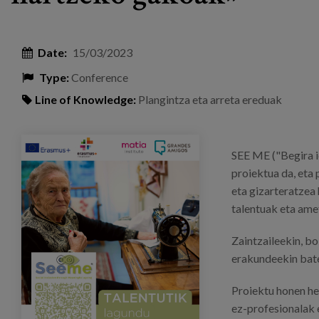
Date:
15/03/2023
Type:
Conference
Line of Knowledge:
Plangintza eta arreta ereduak
publicaciones_eventos_portadas.png
SEE ME ("Begira i
proiektua da, eta
eta gizarteratzea
talentuak eta ame
Zaintzaileekin, b
erakundeekin bate
Proiektu honen hel
ez-profesionalak 