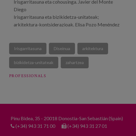
Irisgarritasuna eta cohousinga. Javier del Monte
Diego
Irisgarritasuna eta bizikidetza-unitateak;
arkitektura-kontsiderazioak. Elisa Pozo Menéndez
Irisgarritasuna
Diseinua
arkitektura
bizikidetza-unitateak
zahartzea
PROFESSIONALS
Pinu Bidea, 35 - 20018 Donostia-San Sebastián (Spain)
(+34) 943 31 71 00
(+34) 943 31 27 01