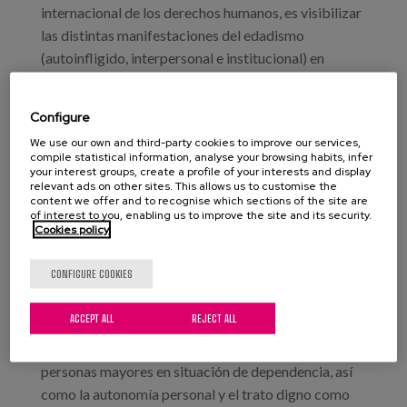
internacional de los derechos humanos, es visibilizar
las distintas manifestaciones del edadismo
(autoinfligido, interpersonal e institucional) en
diferentes contextos (sociales, sanitarios y de
participación). Se pretende sensibilizar de estas
Configure
manifestaciones edadistas y conocer los planes de
We use our own and third-party cookies to improve our services,
acción puestos en marcha para combatirlo en
compile statistical information, analyse your browsing habits, infer
entornos sociosanitarios, hospitalarios y de
your interest groups, create a profile of your interests and display
relevant ads on other sites. This allows us to customise the
participación y ocio. El objetivo final es difundir y
content we offer and to recognise which sections of the site are
of interest to you, enabling us to improve the site and its security.
promover una visión positiva, diversa y realista de la
Cookies policy
vejez y del envejecimiento y generar debate para
reducir el edadismo.
CONFIGURE COOKIES
Nuestra compañera, Penélope Castejón,
ACCEPT ALL
REJECT ALL
investigadora de Matia Instituto, interviene en una
mesa en la que se abordará la imagen social de las
personas mayores en situación de dependencia, así
como la autonomía personal y el trato digno como