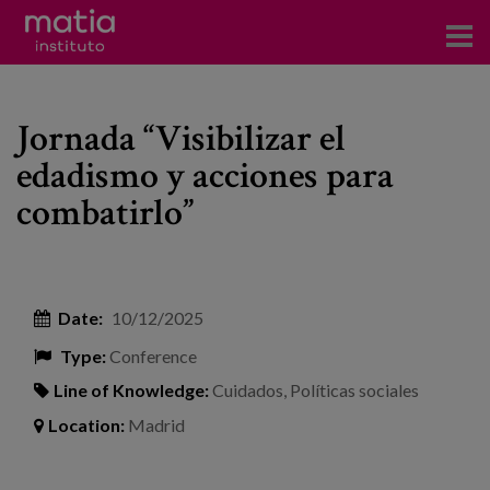
Institute
Jornada “Visibilizar el
Research
edadismo y acciones para
Publications
combatirlo”
Participation in forums
Technical consulting and advice
Date:
10/12/2025
Training
Type:
Conference
Events
Line of Knowledge:
Cuidados
,
Políticas sociales
Location:
Madrid
News