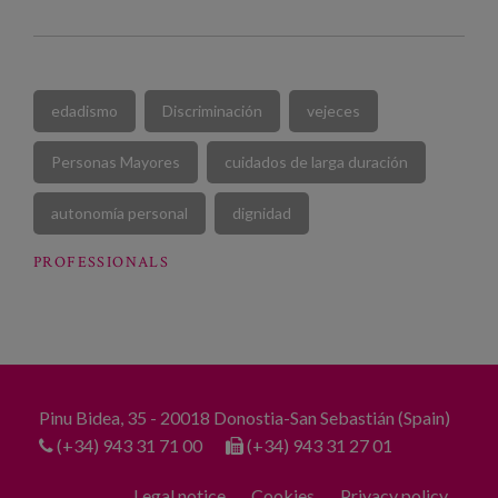
edadismo
Discriminación
vejeces
Personas Mayores
cuidados de larga duración
autonomía personal
dignidad
PROFESSIONALS
Pinu Bidea, 35 - 20018 Donostia-San Sebastián (Spain)
(+34) 943 31 71 00
(+34) 943 31 27 01
Legal notice
Cookies
Privacy policy