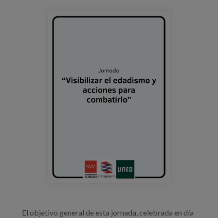
Blog
portada_evento_edadismo_uned.png
Press
Work with us
es
eu
en
El objetivo general de esta jornada, celebrada en día