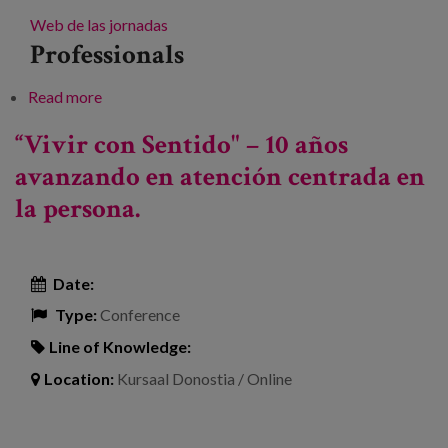
Web de las jornadas
Professionals
Read more
about VII Jornadas: “Todos contra el abuso y
maltrato a las personas mayores: hacia la dignidad
“Vivir con Sentido" – 10 años
y excelencia en el trato”
avanzando en atención centrada en
la persona.
Date:
Type:
Conference
Line of Knowledge:
Location:
Kursaal Donostia / Online