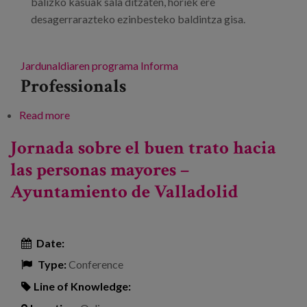
balizko kasuak sala ditzaten, horiek ere
desagerrarazteko ezinbesteko baldintza gisa.
Jardunaldiaren programa
Informa
Professionals
Read more
about Adinekoei tratu txarrak eta abusuak
egiteari buruzko Nazioarteko I. Jardunaldiak
Jornada sobre el buen trato hacia
las personas mayores –
Ayuntamiento de Valladolid
Date:
Type:
Conference
Line of Knowledge: