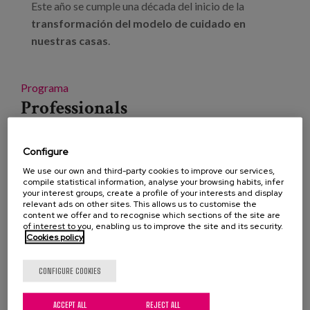
Este año se cumple una década del inicio de la
transformación del modelo de cuidado en
nuestras casas
.
Programa
Professionals
Project
Configure
Related Publications
We use our own and third-party cookies to improve our services,
compile statistical information, analyse your browsing habits, infer
your interest groups, create a profile of your interests and display
Read more
about “Vivir con Sentido" – 10 años avanzando en
relevant ads on other sites. This allows us to customise the
content we offer and to recognise which sections of the site are
atención centrada en la persona.
of interest to you, enabling us to improve the site and its security.
Adinekoei tratu txarrak eta
Cookies policy
abusuak egiteari buruzko
CONFIGURE COOKIES
Nazioarteko I. Jardunaldiak
ACCEPT ALL
REJECT ALL