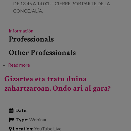
DE 13:45 A 14.00h – CIERRE POR PARTE DE LA
CONCEJALÍA.
Información
Professionals
Other Professionals
Read more
about Jornada sobre el buen trato hacia las
personas mayores – Ayuntamiento de Valladolid
Gizartea eta tratu duina
zahartzaroan. Ondo ari al gara?
Date:
Type:
Webinar
Location:
YouTube Live