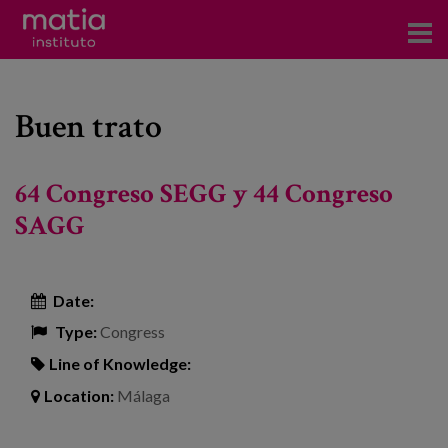
Institute
Buen trato
Research
Publications
64 Congreso SEGG y 44 Congreso
Participation in forums
SAGG
Technical consulting and advice
Date:
Training
Type:
Congress
Events
Line of Knowledge:
Location:
Málaga
News