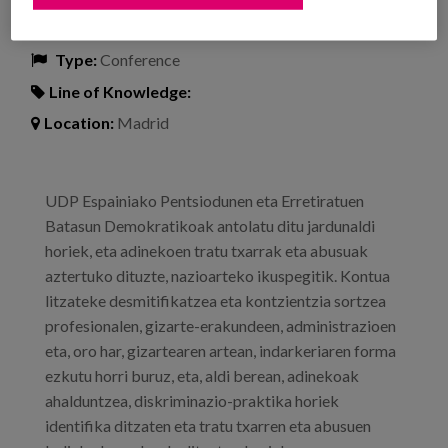
Date:
Type:
Conference
Line of Knowledge:
Location:
Madrid
UDP Espainiako Pentsiodunen eta Erretiratuen
Batasun Demokratikoak antolatu ditu jardunaldi
horiek, eta adinekoen tratu txarrak eta abusuak
aztertuko dituzte, nazioarteko ikuspegitik. Kontua
litzateke desmitifikatzea eta kontzientzia sortzea
profesionalen, gizarte-erakundeen, administrazioen
eta, oro har, gizartearen artean, indarkeriaren forma
ezkutu horri buruz, eta, aldi berean, adinekoak
ahalduntzea, diskriminazio-praktika horiek
identifika ditzaten eta tratu txarren eta abusuen