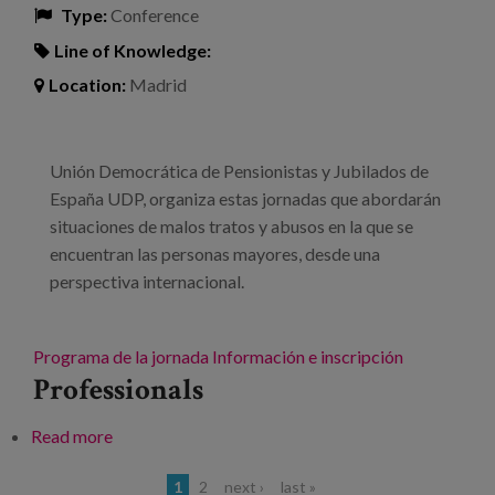
Type:
Conference
Line of Knowledge:
Location:
Madrid
Unión Democrática de Pensionistas y Jubilados de
España UDP, organiza estas jornadas que abordarán
situaciones de malos tratos y abusos en la que se
encuentran las personas mayores, desde una
perspectiva internacional.
Programa de la jornada
Información e inscripción
Professionals
Read more
about I Jornadas Internacionales sobre Malos
Tratos y abusos a Personas Mayores
1
2
next ›
last »