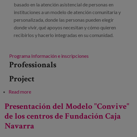
basado en la atención asistencial de personas en
instituciones a un modelo de atención comunitaria y
personalizada, donde las personas pueden elegir
donde vivir, qué apoyos necesitan y cómo quieren
recibirlos y hacerlo integradas en su comunidad.
Programa
Información e inscripciones
Professionals
Project
Read more
about De una vida impuesta a una vida elegida. La
desinstitucionalización de los apoyos y los
Presentación del Modelo "Convive"
cuidados
de los centros de Fundación Caja
Navarra