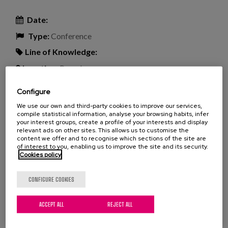
Date:
Type:
Conference
Line of Knowledge:
Location:
Pamplona
Configure
We use our own and third-party cookies to improve our services,
Fundación Caja Navarra viene trabajando en un
compile statistical information, analyse your browsing habits, infer
cambio de modelo de sus centros de personas
your interest groups, create a profile of your interests and display
relevant ads on other sites. This allows us to customise the
mayores. Este nuevo modelo, que hemos
content we offer and to recognise which sections of the site are
acompañado desde Matia Instituto, es fruto de un
of interest to you, enabling us to improve the site and its security.
Cookies policy
trabajo colaborativo entre las personas mayores y
los equipos profesionales de los centros así como la
CONFIGURE COOKIES
propia Fundación.
ACCEPT ALL
REJECT ALL
Cara a poner a disposición de la sociedad el
conocimiento recogido en este tiempo se ha