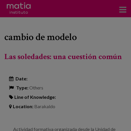
Institute
cambio de modelo
Research
Publications
Las soledades: una cuestión común
Participation in forums
Technical consulting and advice
Date:
Type:
Others
Training
Line of Knowledge:
Events
Location:
Barakaldo
News
Actividad formativa organizada desde la Unidad de