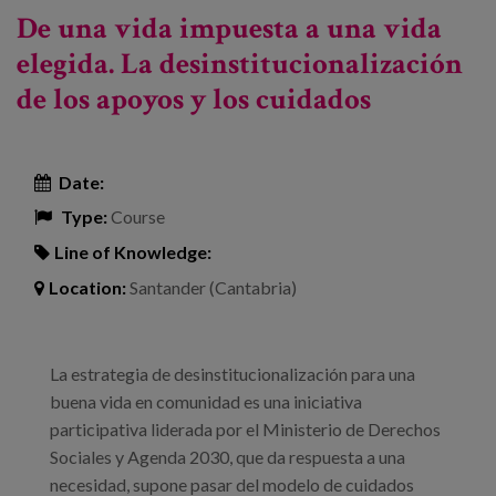
itinerario hacia la buena vida en comunidad para
De una vida impuesta a una vida
las personas que viven en entornos residenciales
elegida. La desinstitucionalización
de los apoyos y los cuidados
Date:
Type:
Course
Line of Knowledge:
Location:
Santander (Cantabria)
La estrategia de desinstitucionalización para una
buena vida en comunidad es una iniciativa
participativa liderada por el Ministerio de Derechos
Sociales y Agenda 2030, que da respuesta a una
necesidad, supone pasar del modelo de cuidados