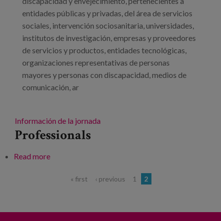
discapacidad y envejecimiento, pertenecientes a
entidades públicas y privadas, del área de servicios
sociales, intervención sociosanitaria, universidades,
institutos de investigación, empresas y proveedores
de servicios y productos, entidades tecnológicas,
organizaciones representativas de personas
mayores y personas con discapacidad, medios de
comunicación, ar
Información de la jornada
Professionals
Read more
about Jornada técnica “Diálogos sobre innovación
en la implementación del modelo AICP”
Pages
« first
‹ previous
1
2