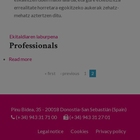
errealitate horretara egokitzeko aukerak zehatz-
mehatz aztertzen ditu.
Ekitaldiaren laburpena
Professionals
Read more
about Ongizate eta Osasun Katedra: aurkezpena:
"Etxebizitza lagunkoia dementziekin"
Pages
« first
‹ previous
1
2
Pinu Bidea, 35 - 20018 Donostia-San Sebastián (Spain)
(+34) 943 31 71 00
(+34) 943 31 27 01
Legal notice
Cookies
Privacy policy