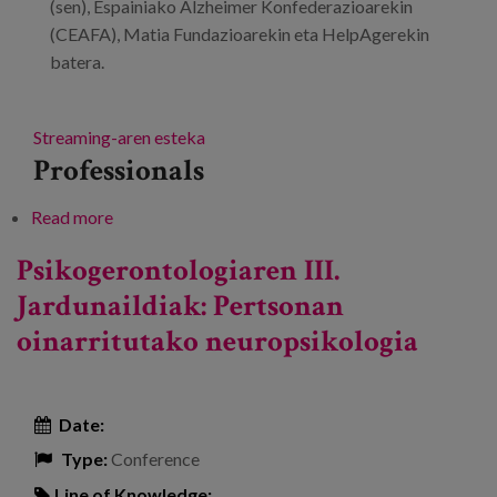
(sen), Espainiako Alzheimer Konfederazioarekin
(CEAFA), Matia Fundazioarekin eta HelpAgerekin
batera.
Streaming-aren esteka
Professionals
Read more
about Alzheimerraren eta dementziaren erronkak
Psikogerontologiaren III.
Jardunaildiak: Pertsonan
oinarritutako neuropsikologia
Date:
Type:
Conference
Line of Knowledge: