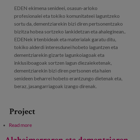
Blog
EDEN ekimena senideei, osasun-arloko
Press
profesionalei eta tokiko komunitateei laguntzeko
sortu da, dementziarekin bizi diren pertsonentzako
Work with us
bizitza hobea sortzeko lankidetzan eta ahaleginean..
EDENek irtenbideak eta materialak garatu ditu,
tokiko alderdi interesdunei hobeto laguntzen eta
es
dementziarekin gizarte lagunkoiagoak eta
eu
inklusiboagoak sortzen lagun diezaieketenak,
dementziarekin bizi diren pertsonen eta haien
en
senideen beharrei hobeto erantzungo dietenak eta,
beraz, jasangarriagoak izango direnak.
Project
Read more
about Dementzia besarkatzen: nola sortu gizarte
inklusibo eta lagunkoi bat
Alzheimerraren eta dementziaren