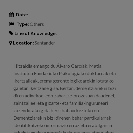
Date:
Type:
Others
Line of Knowledge:
Location:
Santander
Hitzaldia emango du Álvaro Garcíak, Matia
Institutua Fundazioko Psikologiako doktoreak eta
ikertzaileak, eremu gerontologikoarekin lotutako
gaietan ikertzaile gisa. Bertan, dementziarekin bizi
diren adinekoei edo zahartze-prozesuan daudenei,
zaintzaileei eta gizarte- eta familia-inguruneari
zuzendutako gida berri bat aurkeztuko du.
Dementziarekin bizi direnen behar partikularrak
identifikatzeko informazio erraz eta erabilgarria
eskaintzen duen materiala da, eta gure etxebizitza