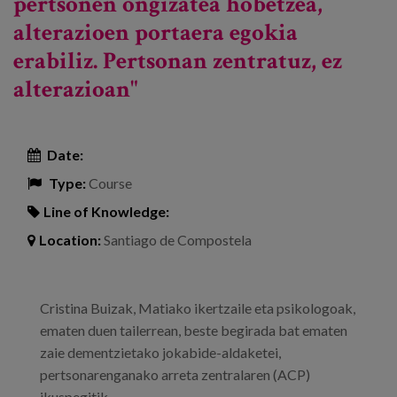
pertsonen ongizatea hobetzea,
alterazioen portaera egokia
erabiliz. Pertsonan zentratuz, ez
alterazioan"
Date:
Type:
Course
Line of Knowledge:
Location:
Santiago de Compostela
Cristina Buizak, Matiako ikertzaile eta psikologoak,
ematen duen tailerrean, beste begirada bat ematen
zaie dementzietako jokabide-aldaketei,
pertsonarenganako arreta zentralaren (ACP)
ikuspegitik.