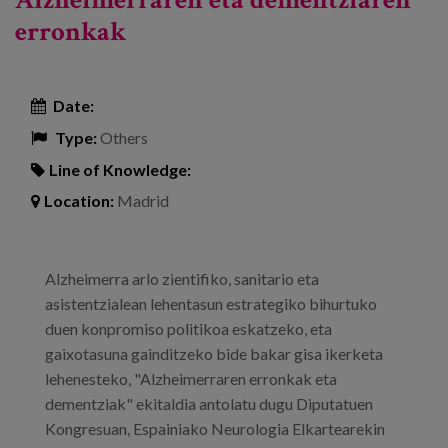
erronkak
Date:
Type:
Others
Line of Knowledge:
Location:
Madrid
Alzheimerra arlo zientifiko, sanitario eta
asistentzialean lehentasun estrategiko bihurtuko
duen konpromiso politikoa eskatzeko, eta
gaixotasuna gainditzeko bide bakar gisa ikerketa
lehenesteko, "Alzheimerraren erronkak eta
dementziak" ekitaldia antolatu dugu Diputatuen
Kongresuan, Espainiako Neurologia Elkartearekin