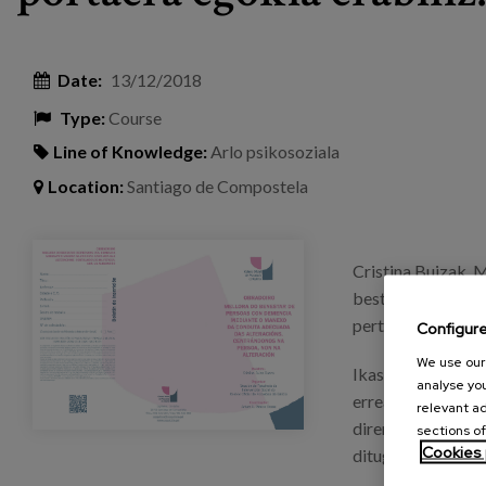
Date:
13/12/2018
Type:
Course
Line of Knowledge:
Arlo psikosoziala
Location:
Santiago de Compostela
taller_alteraciones_demencia_copgalicia_pagina
Cristina Buizak, M
beste begirada ba
pertsonarenganako
Configur
We use our 
Ikastaro hau saio
analyse you
errealak landuko 
relevant ad
diren nahasmendu
sections of
Cookies 
ditugu, pertsona a