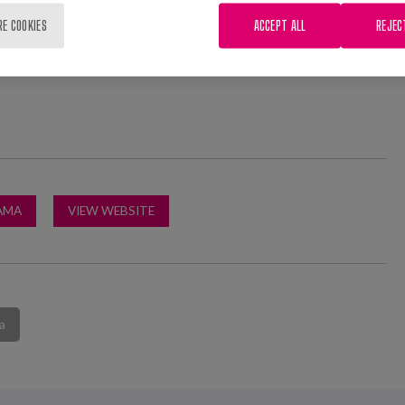
RE COOKIES
ACCEPT ALL
REJEC
o Psikologia Kolexio Ofizialeko Esku-hartze Sozialeko
antolatutako jarduera bat da.
AMA
VIEW WEBSITE
a