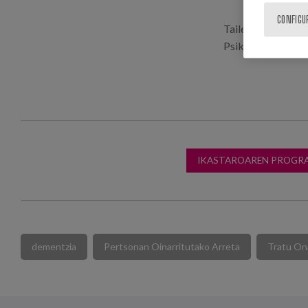
CONFIGU
Tailerra Galiziak
Psikologia Sailak 
IKASTAROAREN PROGR
dementzia
Pertsonan Oinarritutako Arreta
Tratu On