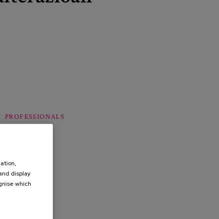
PROFESSIONALS
ation,
 and display
ognise which
.