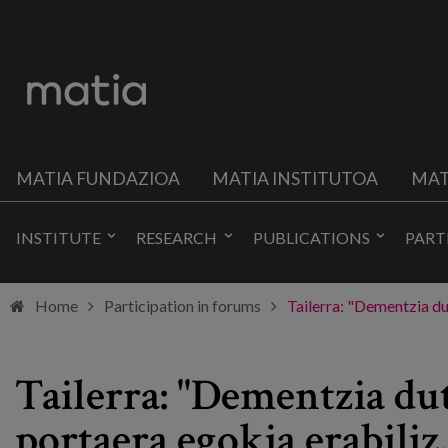
MATIA FUNDAZIOA
MATIA INSTITUTOA
MAT
INSTITUTE
RESEARCH
PUBLICATIONS
PART
Home
Participation in forums
Tailerra: "Dementzia du
Tailerra: "Dementzia du
portaera egokia erabiliz