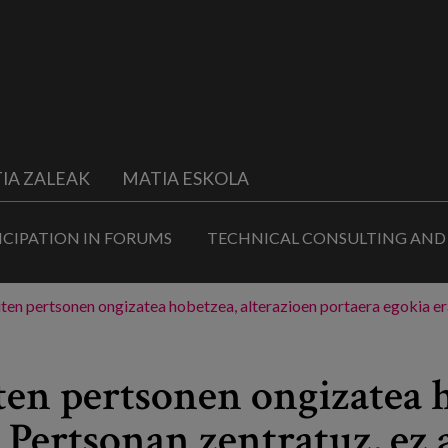
IA ZALEAK
MATIA ESKOLA
ICIPATION IN FORUMS
TECHNICAL CONSULTING AND
ten pertsonen ongizatea hobetzea, alterazioen portaera egokia era
ten pertsonen ongizatea h
. Pertsonan zentratuz, ez 