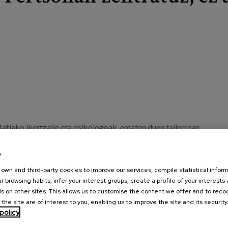
_1.jpg
atiako ikertzaile eta psikologoak, ematen duen tailerrean,
t ematen zaie dementzietako jokabide-aldaketei,
 arreta zentralaren (ACP) ikuspegitik.
e
own and third-party cookies to improve our services, compile statistical inform
 teoriko eta praktiko batean emango da. Saio horretan, kasu
r browsing habits, infer your interest groups, create a profile of your interests
ditugu, eta dementzia duten pertsonengan sarritan agertzen
s on other sites. This allows us to customise the content we offer and to rec
ak lantzen dituzten praktika ez-farmakologikoak azalduko
 the site are of interest to you, enabling us to improve the site and its security
policy
rdatz duen ikuspegi batetik.