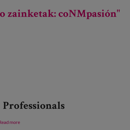
berrikuntzaren zerbitzura dauden Europako funtsak
ko zainketak: coNMpasión"
Professionals
Read more
about Lares-ean XVI. Nazioarteko Kongresua: "Iraupen
luzeko zainketak: coNMpasión" taldea eta talentua