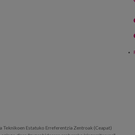
 Teknikoen Estatuko Erreferentzia Zentroak (Ceapat)