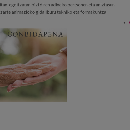
an, egoitzatan bizi diren adineko pertsonen eta aniztasun
gizarte animazioko gidaliburu tekniko eta formakuntza