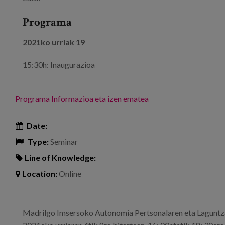
Programa
2021ko urriak 19
15:30h: Inaugurazioa
Programa
Informazioa eta izen ematea
Date:
Type:
Seminar
Line of Knowledge:
Location:
Online
Madrilgo Imsersoko Autonomia Pertsonalaren eta Laguntza