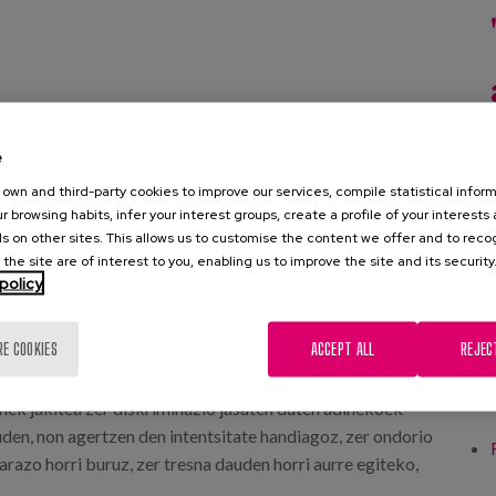
e
own and third-party cookies to improve our services, compile statistical inform
r browsing habits, infer your interest groups, create a profile of your interests
s on other sites. This allows us to customise the content we offer and to rec
 the site are of interest to you, enabling us to improve the site and its security
policy
RE COOKIES
ACCEPT ALL
REJEC
dinkeria errealitate eztabaidaezina da egungo gizartean.
nek jakitea zer diskriminazio jasaten duten adinekoek
uden, non agertzen den intentsitate handiagoz, zer ondorio
arazo horri buruz, zer tresna dauden horri aurre egiteko,