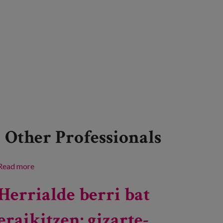
Other Professionals
Read more
about Gizarteratzeko III. Jardunaldia Euskadin
Herrialde berri bat
eraikitzen: gizarte-