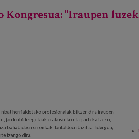
o Kongresua: "Iraupen luze
ainbat herrialdetako profesionalak biltzen dira iraupen
ko, jardunbide egokiak erakusteko eta partekatzeko,
a baliabideen erronkak; lantaldeen bizitza, lidergoa,
rte izango dira.