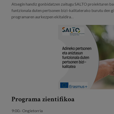
Atsegin handiz gonbidatzen zaitugu SALTO proiekturen bait
funtzionala duten pertsonen bizi-kalitaterako burutu den 
programaren aurkezpen ekitaldira. .
Programa zientifikoa
9:00.- Ongietorria