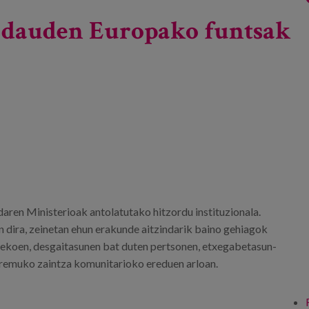
a dauden Europako funtsak
ren Ministerioak antolatutako hitzordu instituzionala.
 dira, zeinetan ehun erakunde aitzindarik baino gehiagok
nekoen, desgaitasunen bat duten pertsonen, etxegabetasun-
eremuko zaintza komunitarioko ereduen arloan.