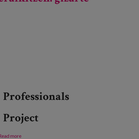
Professionals
Project
Read more
about Herrialde berri bat eraikitzen: gizarte-