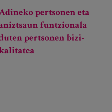
Adineko pertsonen eta
aniztsaun funtzionala
duten pertsonen bizi-
kalitatea