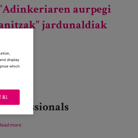
"Adinkeriaren aurpegi
anitzak" jardunaldiak
ation,
 and display
ognise which
.
T ALL
Professionals
Read more
about "Adinkeriaren aurpegi anitzak" jardunaldiak