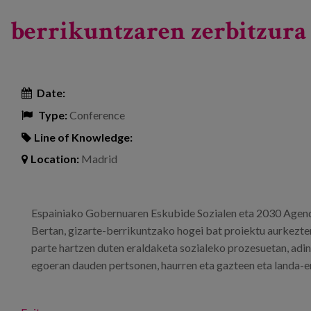
berrikuntzaren zerbitzur
Date:
Type:
Conference
Line of Knowledge:
Location:
Madrid
Espainiako Gobernuaren Eskubide Sozialen eta 2030 Agenda
Bertan, gizarte-berrikuntzako hogei bat proiektu aurkezten
parte hartzen duten eraldaketa sozialeko prozesuetan, adi
egoeran dauden pertsonen, haurren eta gazteen eta landa-