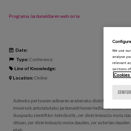
Programa
Jardunaldiaren web orria
Configur
Date:
We use our 
analyse you
Type:
Conference
relevant ad
Line of Knowledge:
sections of
Cookies 
Location:
Online
CONFIGU
Adineko pertsonen adinaren araberako diskriminazioa edo a
Imsersok antolatutako jardunaldi honen helburua da pertso
ikuspuntu zientifiko-teknikotik, zer diskriminazio mota da
dituen, zer diskriminazio mota dauden, zer azterlan dauden 
etab.