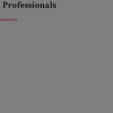
Professionals
Read more
about Adineko pertsonen eta aniztsaun funtzionala
duten pertsonen bizi-kalitatea