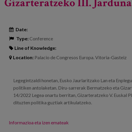
Gizarteratzeko III. Jardun
Date:
Type:
Conference
Line of Knowledge:
Location:
Palacio de Congresos Europa. Vitoria-Gasteiz
Legegintzaldi honetan, Eusko Jaurlaritzako Lan eta Enplegu
politiken antolaketan. Diru-sarrerak Bermatzeko eta Giza
14/2022 Legea onartu berritan, Gizarteratzeko V. Euskal Pl
dituzten politika guztiak artikulatzeko.
Informazioa eta izen emateak