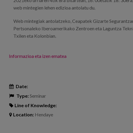
2021eko urriaren 4tik 8ra bitartean, 16: 00etatik 18: 30er
web mintegien lehen edizioa antolatu du.
Web mintegiak antolatzeko, Ceapatek Gizarte Segurantz
Pertsonaleko Iberoamerikako Zentroen eta Laguntza Tekniko
Txilen eta Kolonbian.
Informazioa eta izen ematea
Date:
Type:
Seminar
Line of Knowledge:
Location:
Hendaye