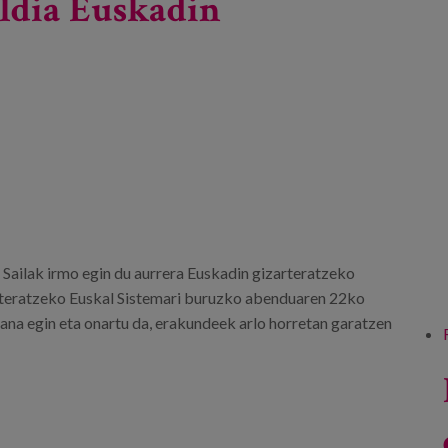
aldia Euskadin
 Sailak irmo egin du aurrera Euskadin gizarteratzeko
rteratzeko Euskal Sistemari buruzko abenduaren 22ko
ana egin eta onartu da, erakundeek arlo horretan garatzen