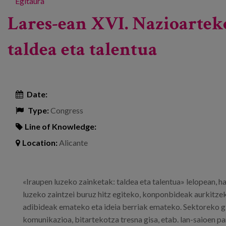
Egitaura
Lares-ean XVI. Nazioartek
taldea eta talentua
Date:
Type:
Congress
Line of Knowledge:
Location:
Alicante
«Iraupen luzeko zainketak: taldea eta talentua» lelopean, h
luzeko zaintzei buruz hitz egiteko, konponbideak aurkitze
adibideak emateko eta ideia berriak emateko. Sektoreko giz
komunikazioa, bitartekotza tresna gisa, etab. lan-saioen pa