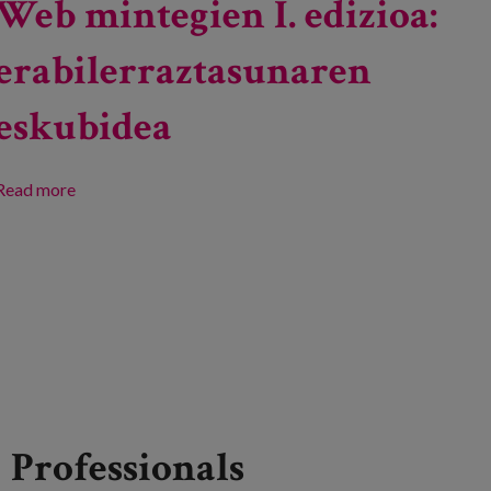
Web mintegien I. edizioa:
erabilerraztasunaren
eskubidea
Read more
about Web mintegien I. edizioa: erabilerraztasunaren
eskubidea
Professionals