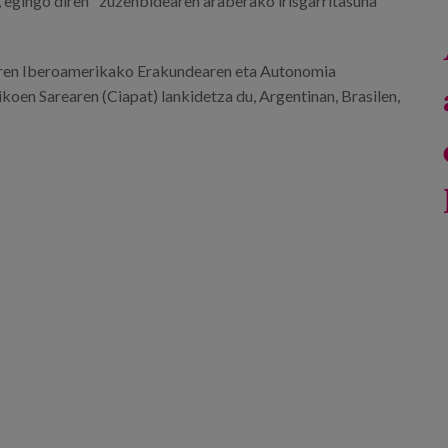
a, egingo diren "zuzenbidearen araberako irisgarritasuna"
aren Iberoamerikako Erakundearen eta Autonomia
en Sarearen (Ciapat) lankidetza du, Argentinan, Brasilen,