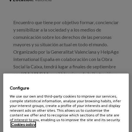
Blog
Press
Encuentro que tiene por objetivo formar, concienciar
Work with us
y sensibilizar a la sociedad y a los medios de
comunicación sobre los derechos de las personas
mayores y su situación actual en todo el mundo.
es
Organizado por la Generalitat Valenciana y HelpAge
eu
International España en colaboración con la Obra
Social la Caixa, tendrá lugar a finales de septiembre
en
en el (MuVIM) Museo Valenciano de la Ilustración y
la Modernidad.
Configure
Durante el mismo, se debatirá sobre la vejez y la
We use our own and third-party cookies to improve our services,
compile statistical information, analyse your browsing habits, infer
situación de sus protagonistas, las personas
your interest groups, create a profile of your interests and display
mayores, con un especial enfoque en aspectos como
relevant ads on other sites. This allows us to customise the
content we offer and to recognise which sections of the site are
la discriminación por edad, derechos y buen trato,
of interest to you, enabling us to improve the site and its security.
fomentando una cultura social del respeto con la
Cookies policy
que se espera contribuir al empoderamiento social