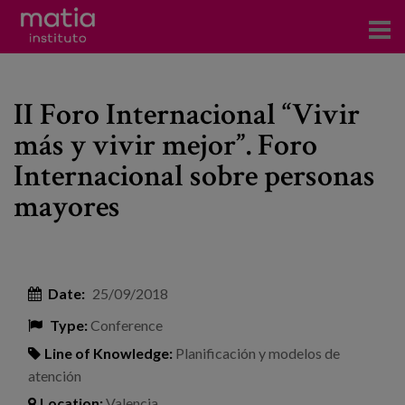
Institute
II Foro Internacional “Vivir
Research
más y vivir mejor”. Foro
Publications
Internacional sobre personas
Participation in forums
mayores
Technical consulting and advice
Training
Date:
25/09/2018
Events
Type:
Conference
Line of Knowledge:
Planificación y modelos de
News
atención
Location:
Valencia