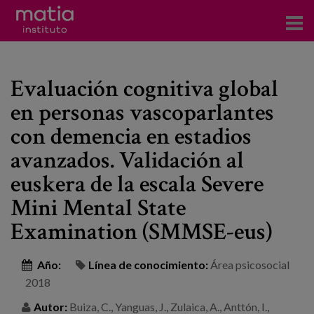
Acerca del Instituto
Evaluación cognitiva global
Investigación
en personas vascoparlantes
Publicaciones
con demencia en estadios
Participación en foros
avanzados. Validación al
euskera de la escala Severe
Consultoría
Mini Mental State
Formación
Examination (SMMSE-eus)
Eventos
Año:
Línea de conocimiento:
Área psicosocial
2018
Noticias
Autor:
Buiza, C., Yanguas, J., Zulaica, A., Anttón, I.,