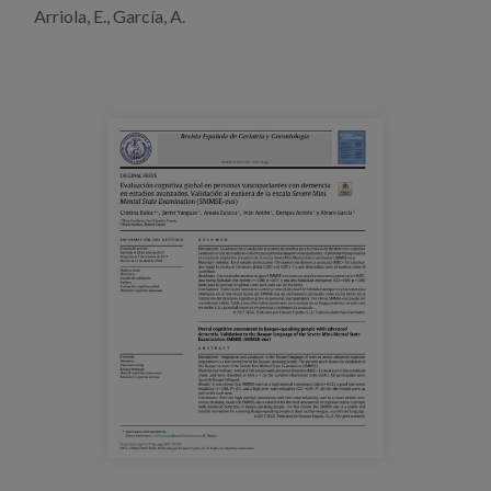
Blog
Arriola, E., García, A.
Prensa
Trabaja con nosotros
Canal de denuncias
es
eu
en