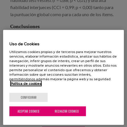
fiablidad test-restest (r = 0,88; p < 0,01) y una alta
fiabilidad interjueces (CCI = 0,99; p < 0,00) tanto para
la puntuación global como para cada uno de los ítems.
Conclusiones
Tanto la alta consistencia interna como el alto nivel de
fiabilidad interjueces y los resultados obtenidos en el
Uso de Cookies
test-retest hacen del SMMSE-eus un instrumento
Utilizamos cookies propias y de terceros para mejorar nuestros
servicios, elaborar información estadística, analizar sus hábitos de
apropiado como escala breve en la valoración del
navegación, inferir grupos de interés, crear un perfil de sus
deterioro cognitivo grave de personas vascoparlantes.
intereses y mostrarle anuncios relevantes en otros sitios. Esto nos
permite personalizar el contenido que ofrecemos y obtener
Por ello el SMMSE-eus puede ser considerado válido,
información sobre qué secciones suscitan interés,
fiable y una alternativa importante para evaluar en su
permitiéndonos además mejorar la página web y su seguridad.
Política de cookies
lengua materna, en este caso en euskera, la capacidad
cognitiva en personas con demencia avanzada.
CONFIGURAR
ACEPTAR COOKIES
RECHAZAR COOKIES