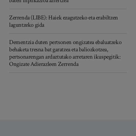
baten inplikazioa aztertzea
Zerrenda (LIBE): Haiek ezagutzeko eta erabiltzen
laguntzeko gida
Dementzia duten pertsonen ongizatea ebaluatzeko
behaketa tresna bat garatzea eta baliozkotzea,
pertsonarengan ardaztutako arretaren ikuspegitik:
Ongizate Adierazleen Zerrenda