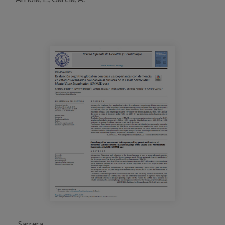
Prentsa
Egizu lan gurekin
Salaketa-kanala
es
eu
en
Sarrera