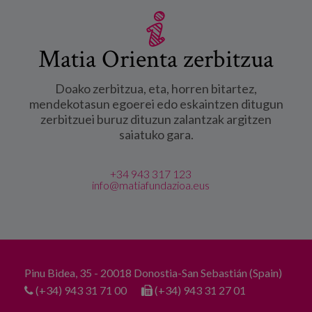
Matia Orienta zerbitzua
Doako zerbitzua, eta, horren bitartez,
mendekotasun egoerei edo eskaintzen ditugun
zerbitzuei buruz dituzun zalantzak argitzen
saiatuko gara.
+34 943 317 123
info@matiafundazioa.eus
Pinu Bidea, 35 - 20018 Donostia-San Sebastián (Spain)
(+34) 943 31 71 00
(+34) 943 31 27 01