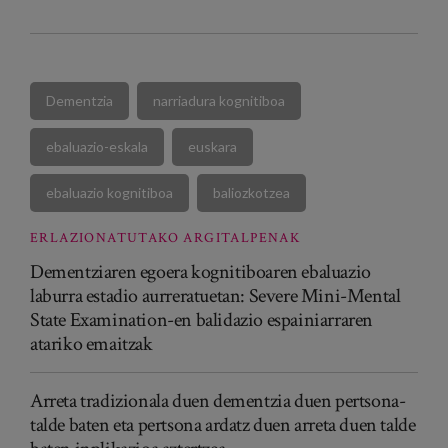
Dementzia
narriadura kognitiboa
ebaluazio-eskala
euskara
ebaluazio kognitiboa
baliozkotzea
ERLAZIONATUTAKO ARGITALPENAK
Dementziaren egoera kognitiboaren ebaluazio
laburra estadio aurreratuetan: Severe Mini-Mental
State Examination-en balidazio espainiarraren
atariko emaitzak
Arreta tradizionala duen dementzia duen pertsona-
talde baten eta pertsona ardatz duen arreta duen talde