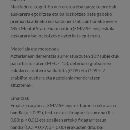
Narriadura kognitibo aurreratua ebaluatzeko probak
euskarara egokitzea eta baliozkotzea bete gabeko
premia da adineko euskaldunentzat. Lan honek Severe
Mini Mental State Examination (SMMSE-eus) eskala
euskarara baliozkotzeko azterketa egiten du.
Materiala eta metodoak
Azterlanean dementzia aurreratua zuten 109 subjektuk
parte hartu zuten (MEC < 15), deterioro globalaren
eskalaren arabera sailkatuta (GDS) eta GDS 5-7
erabilita, euskara eta gaztelania menderatzen
zituztenak.
Emaitzak
Emaitzen arabera, SMMSE-eus-ek barne-trinkotasun
handia (α = 0,92), test-restest fidagarritasun ona (R =
0,88; p < 0,01) eta epaileen arteko fidagarritasun
handia (CCI = 0,99; p < 0,00) erakusten ditu, bai